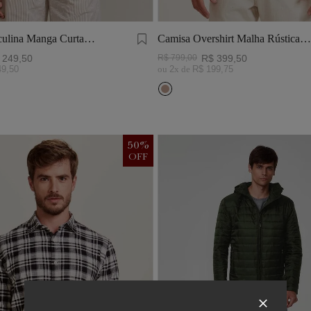
ulina Manga Curta
Camisa Overshirt Malha Rústica
Khaki
249
,
50
R$
799
,
00
R$
399
,
50
49
,
50
ou
2
x de
R$
199
,
75
50
%
OFF