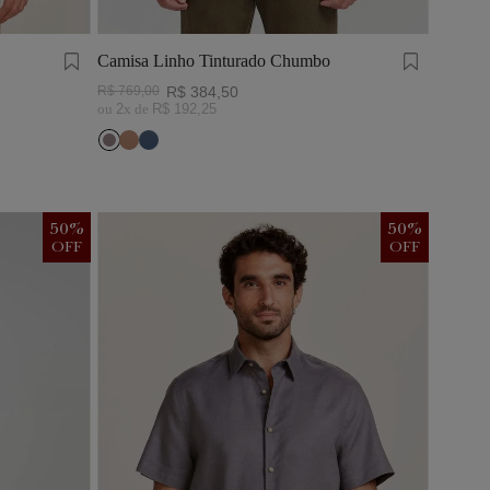
Camisa Linho Tinturado Chumbo
R$
769
,
00
R$
384
,
50
ou
2
x de
R$
192
,
25
50
%
50
%
OFF
OFF