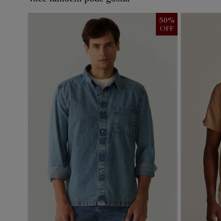
50
%
OFF