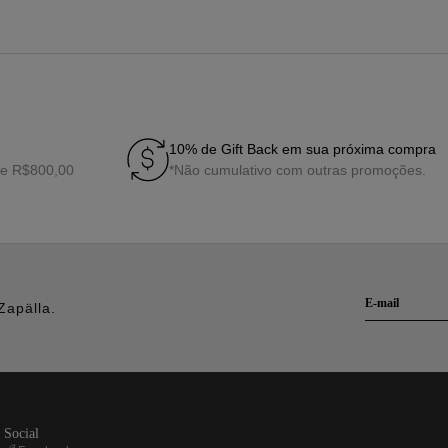
10% de Gift Back em sua próxima compra
de R$800,00
*Não cumulativo com outras promoções.
Zapälla.
social