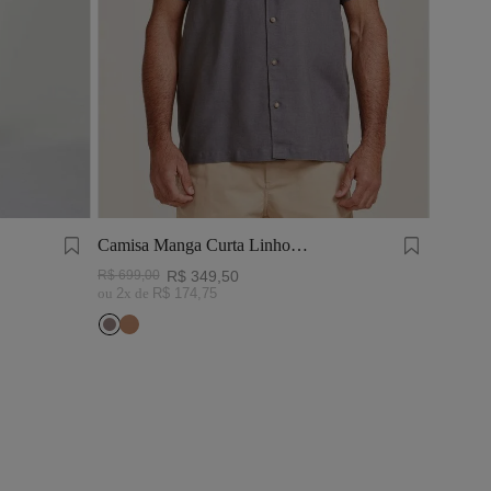
Camisa Manga Curta Linho
Tinturado Cinza Chumbo
R$
699
,
00
R$
349
,
50
ou
2
x de
R$
174
,
75