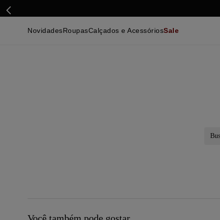
Novidades
Roupas
Calçados e Acessórios
Sale
Calçados
Essenciais
Calçados
Ca
Malhas e Casacos
Malhas e Casacos
Acessórios
Ca
Camisas
Camisas
Ver Tudo
Be
Calças
Polos
Be
Ver Tudo
Calças
Ca
Camisetas
Ma
Bermudas
Ca
Infantil
Po
Beachwear
Inf
Ver Tudo
Ve
Busc
Você também pode gostar