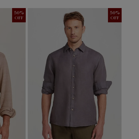
50
%
50
%
OFF
OFF