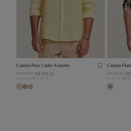
Camisa Puro Linho Amarelo
Camisa Flam
Preto/Branc
R$
899
,
00
R$
449
,
50
R$
599
,
00
R$
ou
2
x de
R$
224
,
75
ou
1
x de
R$
2