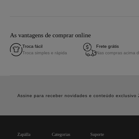
As vantagens de comprar online
Troca fácil
Frete grátis
Troca simples e rápida
Nas compras acima 
Assine para receber novidades e conteúdo exclusivo 
zapälla
categorias
suporte