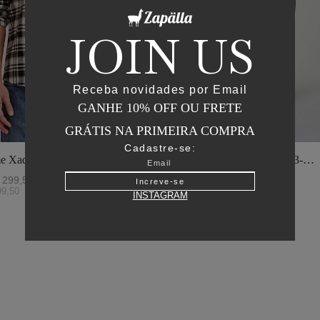
JOIN US
Receba novidades por Email
GANHE 10% OFF OU FRETE
GRÁTIS NA PRIMEIRA COMPRA
Cadastre-se:
e Xadrez - I23-
Jaqueta Matelasse Capuz - I23-
o
Verde Oliva
299
,
50
R$
2
.
895
,
00
R$
1
.
447
,
50
Increve-se
99
,
50
ou
6
x de
R$
241
,
25
INSTAGRAM