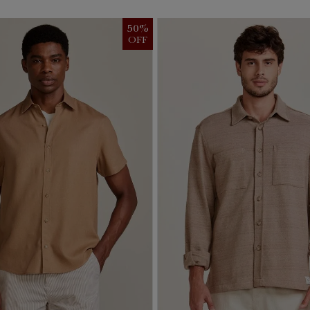
50
%
OFF