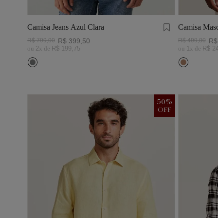
Camisa Jeans Azul Clara
Camisa Masc
Visco Linho
R$
799
,
00
R$
399
,
50
R$
499
,
00
R$
ou
2
x de
R$
199
,
75
ou
1
x de
R$
2
50
%
OFF