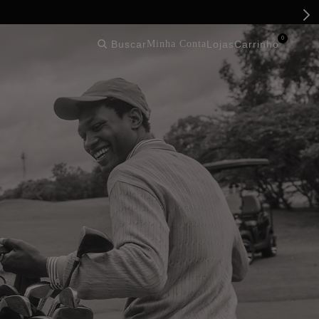
0
buscar
lojas