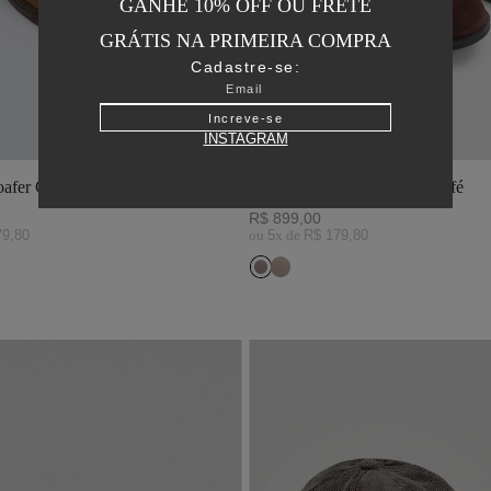
GANHE 10% OFF OU FRETE
GRÁTIS NA PRIMEIRA COMPRA
Cadastre-se:
Increve-se
INSTAGRAM
afer Camurça Tabaco
Bota Bota New Maragata Café
R$
899
,
00
79
,
80
ou
5
x de
R$
179
,
80