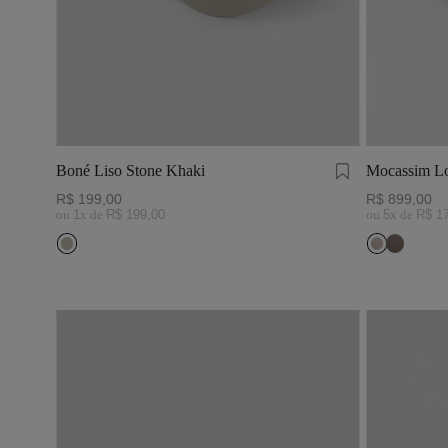
Boné Liso Stone Khaki
Mocassim Lo
R$
199
,
00
R$
899
,
00
ou
1
x de
R$
199
,
00
ou
5
x de
R$
1