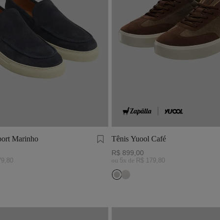
ort Marinho
Tênis Yuool Café
R$
899
,
00
79
,
80
ou
5
x de
R$
179
,
80