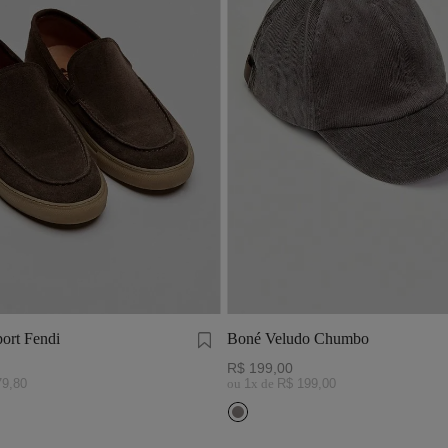
ort Fendi
Boné Veludo Chumbo
R$
199
,
00
79
,
80
ou
1
x de
R$
199
,
00