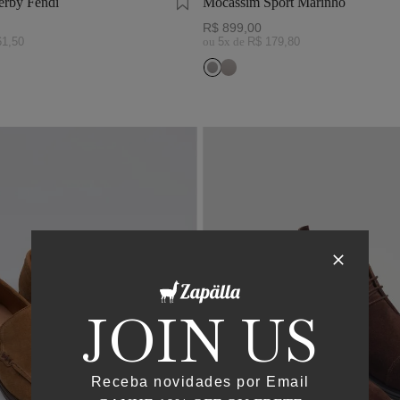
rby Fendi
Mocassim Sport Marinho
R$
899
,
00
61
,
50
ou
5
x de
R$
179
,
80
JOIN US
Receba novidades por Email