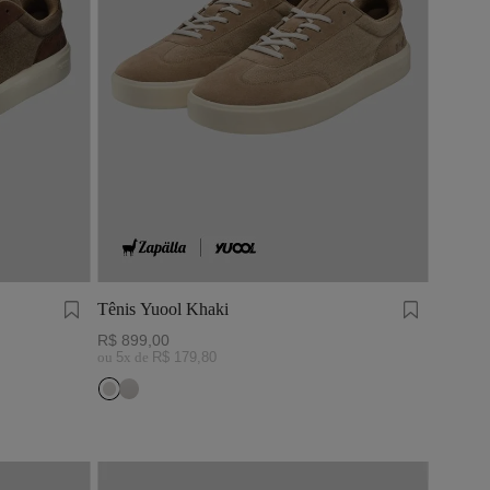
Tênis Yuool Khaki
R$
899
,
00
ou
5
x de
R$
179
,
80