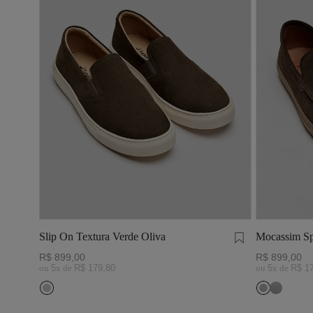
Slip On Textura Verde Oliva
Mocassim Sp
R$
899
,
00
R$
899
,
00
ou
5
x de
R$
179
,
80
ou
5
x de
R$
1