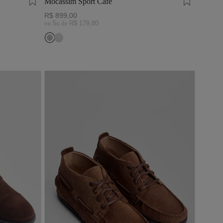
Mocassim Sport Café
R$
899
,
00
ou
5
x de
R$
179
,
80