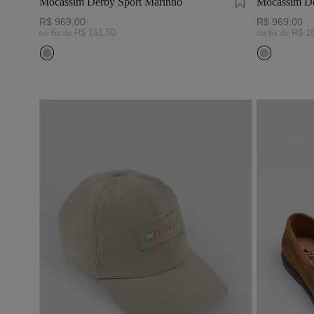
Mocassim Derby Sport Marinho
Mocassim De
R$
969
,
00
R$
969
,
00
ou
6
x de
R$
161
,
50
ou
6
x de
R$
1