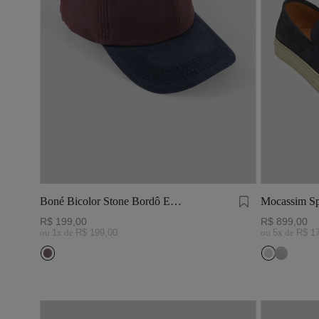
Boné Bicolor Stone Bordô E
Mocassim Sp
Marinho
R$
199
,
00
R$
899
,
00
ou
1
x de
R$
199
,
00
ou
5
x de
R$
1