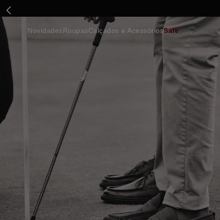
Novidades
Roupas
Calçados e Acessórios
Sale
Calçados
Essenciais
Calçados
Ca
Malhas e Casacos
Malhas e Casacos
Acessórios
Ca
Camisas
Camisas
Ver Tudo
Be
Calças
Polos
Be
Ver Tudo
Calças
Ca
Camisetas
Ma
Bermudas
Ca
Infantil
Po
Beachwear
Inf
Ver Tudo
Ve