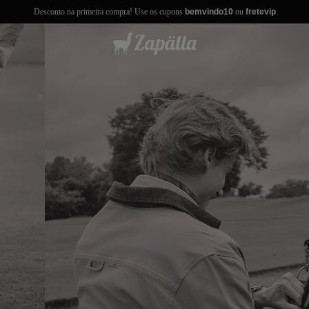
Desconto na primeira compra! Use os cupons
bemvindo10
ou
fretevip
misas
misetas
rmudas
achwear
lças
lhas e Casacos
lçados e Acessórios
los
antil
r Tudo