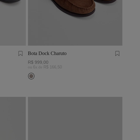
Bota Dock Charuto
R$
999
,
00
ou
6
x de
R$
166
,
50