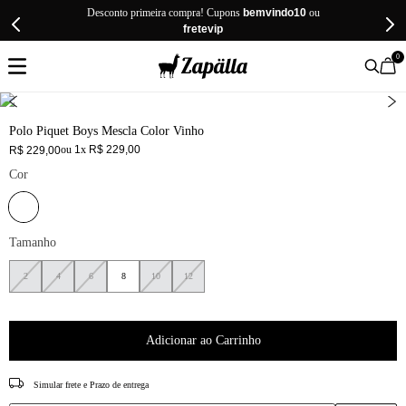
Desconto primeira compra! Cupons
bemvindo10
ou
fretevip
0
Polo Piquet Boys Mescla Color Vinho
ou
1
x
R$
229
,
00
R$
229
,
00
Cor
Tamanho
2
4
6
8
10
12
Adicionar ao Carrinho
CEP