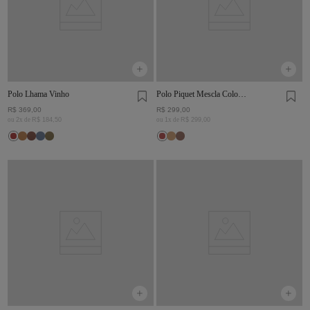
Polo Lhama Vinho
Polo Piquet Mescla Color
Vinho
R$
369
,
00
R$
299
,
00
ou
2
x de
R$
184
,
50
ou
1
x de
R$
299
,
00