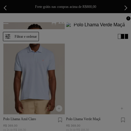
Frete grátis nas compras acima de R$800,00
0
Polo Lhama Azul Claro
Polo Lhama Verde Maçã
R$
369
,
00
R$
369
,
00
ou
2
x de
R$
184
,
50
ou
2
x de
R$
184
,
50