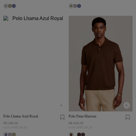
Polo Lhama Azul Royal
Polo Pima Marrom
R$
369
,
00
R$
629
,
00
ou
2
x de
R$
184
,
50
ou
4
x de
R$
157
,
25