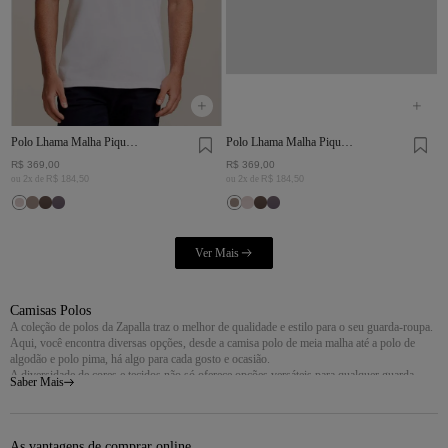
Polo Lhama Malha Piquet
Polo Lhama Malha Piquet
Branca
Cinza Mescla
R$
369
,
00
R$
369
,
00
ou
2
x de
R$
184
,
50
ou
2
x de
R$
184
,
50
Camisas Polos
A coleção de polos da Zapalla traz o melhor de qualidade e estilo para o seu guarda-roupa.
Aqui, você encontra diversas opções, desde a camisa polo de meia malha até a polo de
algodão e polo pima, há algo para cada gosto e ocasião.
A diversidade de cores e tecidos não só oferece opções versáteis para qualquer guarda-
Saber Mais
roupa, mas ainda garante que você encontre a peça perfeita para complementar seu estilo
pessoal.
A Versatilidade das Camisas Polo
As vantagens de comprar online