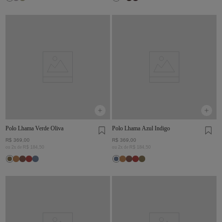
Polo Lhama Verde Oliva
Polo Lhama Azul Indigo
R$
369
,
00
R$
369
,
00
ou
2
x de
R$
184
,
50
ou
2
x de
R$
184
,
50