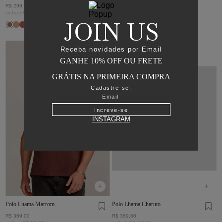
Marrom
Charuto
R$
299
,
00
R$
299
,
00
ou
1
x de
R$
299
,
00
ou
1
x de
R$
299
,
00
JOIN US
Receba novidades por Email
GANHE 10% OFF OU FRETE
GRÁTIS NA PRIMEIRA COMPRA
Cadastre-se:
Increve-se
INSTAGRAM
Polo Lhama Marrom
Polo Lhama Charuto
R$
369
,
00
R$
369
,
00