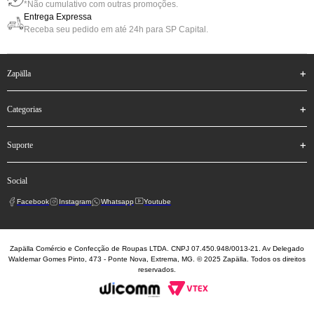
*Não cumulativo com outras promoções.
Entrega Expressa
Receba seu pedido em até 24h para SP Capital.
zapälla
categorias
suporte
social
Facebook
Instagram
Whatsapp
Youtube
Zapälla Comércio e Confecção de Roupas LTDA. CNPJ 07.450.948/0013-21. Av Delegado
Waldemar Gomes Pinto, 473 - Ponte Nova, Extrema, MG. © 2025 Zapälla. Todos os direitos
reservados.