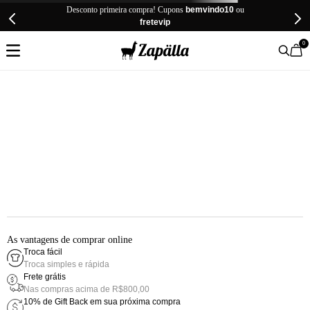
Desconto primeira compra! Cupons
bemvindo10
ou
fretevip
0
As vantagens de comprar online
Troca fácil
Troca simples e rápida
Frete grátis
Nas compras acima de R$800,00
10% de Gift Back em sua próxima compra