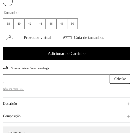
Tamanho
38
40
42
44
46
48
50
Provador virtual
Guia de tamanhos
Adicionar ao Carrinho
CEP
Não sei meu CEP
Descrição
Composição