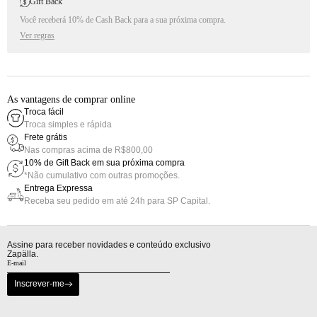
Gift Back
Você receberá 10% de Cash Back para a sua próxima compra.
Ver regras
As vantagens de comprar online
Troca fácil
Troca simples e rápida
Frete grátis
Nas compras acima de R$800,00
10% de Gift Back em sua próxima compra
*Não cumulativo com outras promoções.
Entrega Expressa
Receba seu pedido em até 24h para SP Capital.
Assine para receber novidades e conteúdo exclusivo
Zapälla.
Inscrever-me