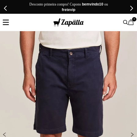
Desconto primeira compra! Cupons
bemvindo10
ou
fretevip
0