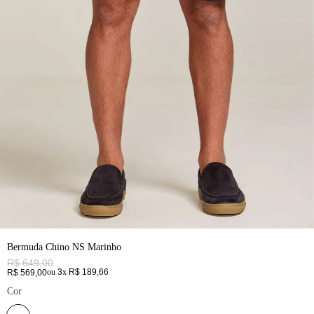
Bermuda Chino NS Marinho
R$
649
,
00
ou
3
x
R$
189
,
66
R$
569
,
00
Cor