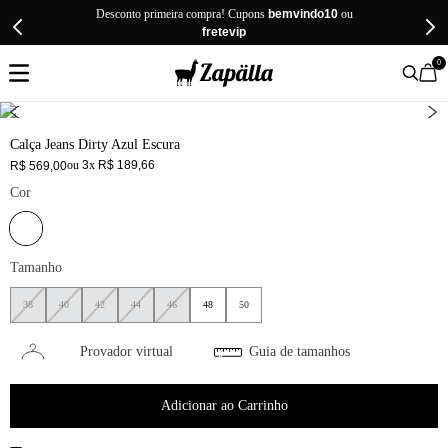
Desconto primeira compra! Cupons
bemvindo10
ou
fretevip
0
Calça Jeans Dirty Azul Escura
ou
3
x
R$
189
,
66
R$
569
,
00
Cor
Tamanho
38
40
42
44
46
48
50
Provador virtual
Guia de tamanhos
Adicionar ao Carrinho