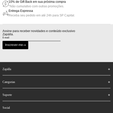
10% de Gift Back em sua próxima compra
*Não cumulativo com outras promoções.
Entrega Expressa
Receba seu pedido em até 24h para SP Capital.
Assine para receber novidades e conteúdo exclusivo
Zapälla.
Inscrever-me
zapälla
categorias
suporte
social