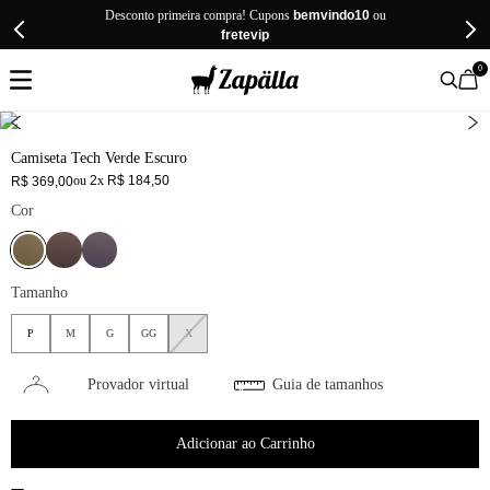
Desconto primeira compra! Cupons
bemvindo10
ou
fretevip
0
Camiseta Tech Verde Escuro
ou
2
x
R$
184
,
50
R$
369
,
00
Cor
Tamanho
P
M
G
GG
X
Provador virtual
Guia de tamanhos
Adicionar ao Carrinho