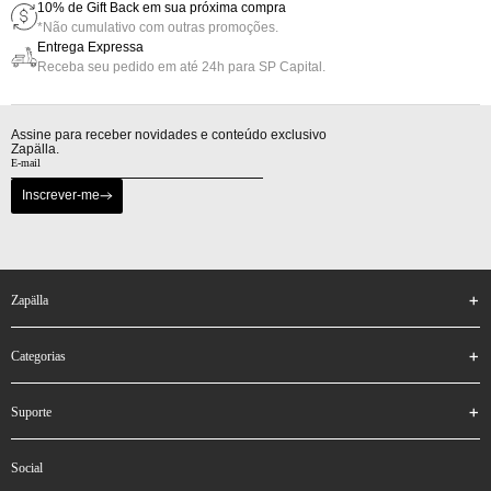
10% de Gift Back em sua próxima compra
*Não cumulativo com outras promoções.
Entrega Expressa
Receba seu pedido em até 24h para SP Capital.
Assine para receber novidades e conteúdo exclusivo
Zapälla.
Inscrever-me
zapälla
categorias
suporte
social