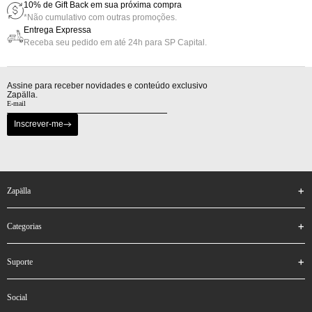
10% de Gift Back em sua próxima compra
*Não cumulativo com outras promoções.
Entrega Expressa
Receba seu pedido em até 24h para SP Capital.
Assine para receber novidades e conteúdo exclusivo
Zapälla.
Inscrever-me
zapälla
categorias
suporte
social