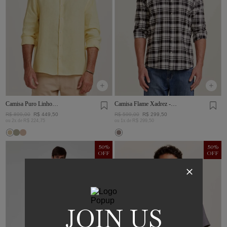
Camisa Puro Linho
Camisa Flame Xadrez -
Amarelo
I23-Preto/Branco
R$
899
,
00
R$
449
,
50
R$
599
,
00
R$
299
,
50
ou
2
x de
R$
224
,
75
ou
1
x de
R$
299
,
50
50
%
50
%
OFF
OFF
JOIN US