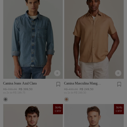
Camisa Jeans Azul Clara
Camisa Masculina Manga
Curta Visco Linho
R$
799
,
00
R$
399
,
50
R$
499
,
00
R$
249
,
50
ou
2
x de
R$
199
,
75
ou
1
x de
R$
249
,
50
50
%
50
%
OFF
OFF