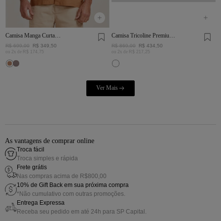
Camisa Manga Curta
Camisa Tricoline Premium
Linho Tinturado Charuto
Mini Quadros Marinho e
R$
699
,
00
R$
349
,
50
R$
869
,
00
R$
434
,
50
Off White
ou
2
x de
R$
174
,
75
ou
2
x de
R$
217
,
25
As vantagens de comprar online
Troca fácil
Troca simples e rápida
Frete grátis
Nas compras acima de R$800,00
10% de Gift Back em sua próxima compra
*Não cumulativo com outras promoções.
Entrega Expressa
Receba seu pedido em até 24h para SP Capital.