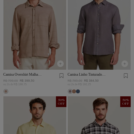
Camisa Overshirt Malha
Camisa Linho Tinturado
Rústica Khaki
Chumbo
R$
799
,
00
R$
399
,
50
R$
769
,
00
R$
384
,
50
ou
2
x de
R$
199
,
75
ou
2
x de
R$
192
,
25
50
%
50
%
OFF
OFF