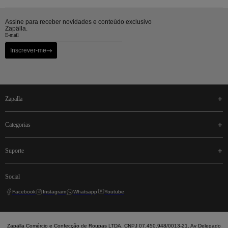
Assine para receber novidades e conteúdo exclusivo
Zapälla.
Inscrever-me
zapälla
categorias
suporte
social
Facebook
Instagram
Whatsapp
Youtube
Zapälla Comércio e Confecção de Roupas LTDA. CNPJ 07.450.948/0013-21. Av Delegado