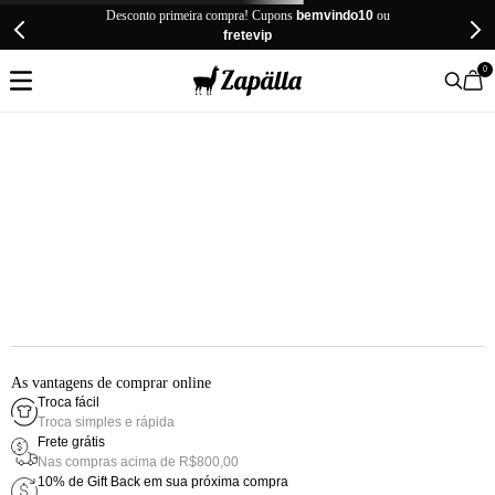
Desconto primeira compra! Cupons
bemvindo10
ou
fretevip
0
As vantagens de comprar online
Troca fácil
Troca simples e rápida
Frete grátis
Nas compras acima de R$800,00
10% de Gift Back em sua próxima compra