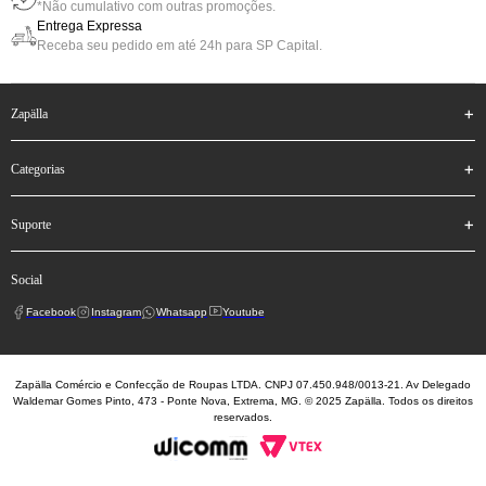
*Não cumulativo com outras promoções.
Entrega Expressa
Receba seu pedido em até 24h para SP Capital.
zapälla
categorias
suporte
social
Facebook
Instagram
Whatsapp
Youtube
Zapälla Comércio e Confecção de Roupas LTDA. CNPJ 07.450.948/0013-21. Av Delegado
Waldemar Gomes Pinto, 473 - Ponte Nova, Extrema, MG. © 2025 Zapälla. Todos os direitos
reservados.