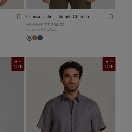
Camisa Linho Tinturado Chumbo
R$
769
,
00
R$
384
,
50
ou
2
x de
R$
192
,
25
50
%
50
%
OFF
OFF