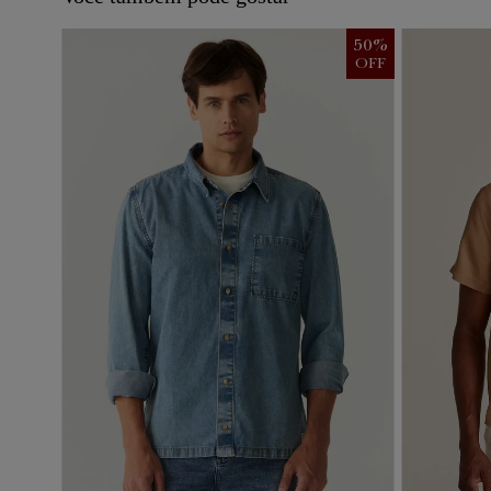
50
%
OFF