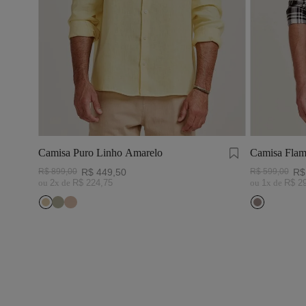
Camisa Puro Linho Amarelo
Camisa Flam
Preto/Branc
R$
899
,
00
R$
449
,
50
R$
599
,
00
R$
ou
2
x de
R$
224
,
75
ou
1
x de
R$
2