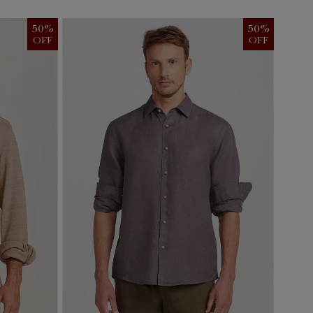
50
%
50
%
OFF
OFF