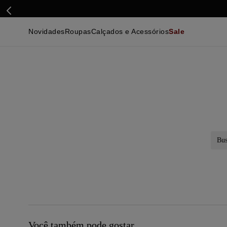
Novidades
Roupas
Calçados e Acessórios
Sale
Calçados
Essenciais
Calçados
Ca
Malhas e Casacos
Malhas e Casacos
Acessórios
Ca
Camisas
Camisas
Ver Tudo
Be
Calças
Polos
Be
Ver Tudo
Calças
Ca
Camisetas
Ma
Bermudas
Ca
Infantil
Po
Beachwear
Inf
Ver Tudo
Ve
Busc
Você também pode gostar