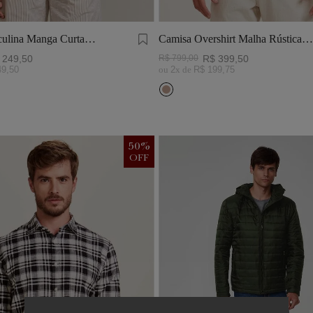
ulina Manga Curta
Camisa Overshirt Malha Rústica
Khaki
249
,
50
R$
799
,
00
R$
399
,
50
49
,
50
ou
2
x de
R$
199
,
75
50
%
OFF