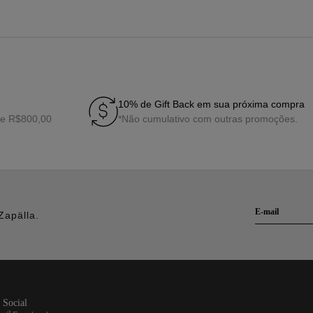
10% de Gift Back em sua próxima compra
de R$800,00
*Não cumulativo com outras promoções.
Zapälla.
social