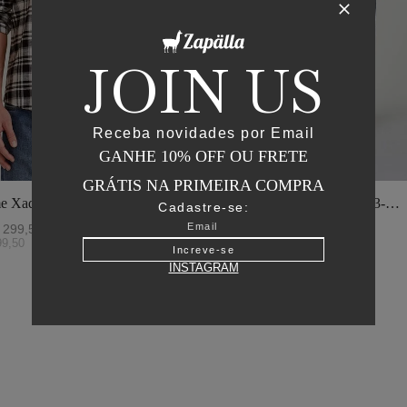
JOIN US
Receba novidades por Email
GANHE 10% OFF OU FRETE
GRÁTIS NA PRIMEIRA COMPRA
e Xadrez - I23-
Jaqueta Matelasse Capuz - I23-
Cadastre-se:
o
Verde Oliva
299
,
50
R$
2
.
895
,
00
R$
1
.
447
,
50
99
,
50
ou
6
x de
R$
241
,
25
Increve-se
INSTAGRAM