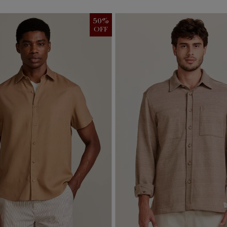
50
%
OFF