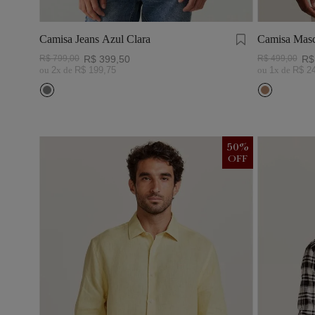
Camisa Jeans Azul Clara
Camisa Masc
Visco Linho
R$
799
,
00
R$
399
,
50
R$
499
,
00
R$
ou
2
x de
R$
199
,
75
ou
1
x de
R$
2
50
%
OFF