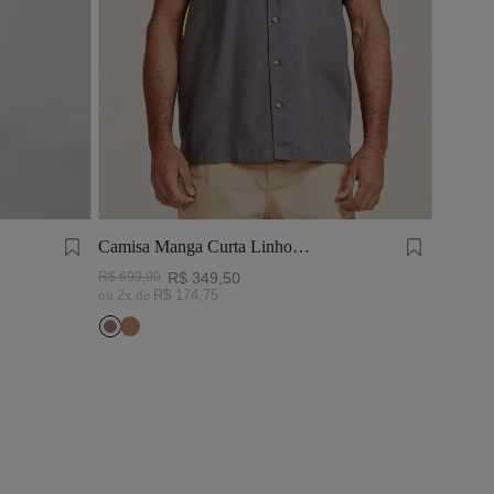
Camisa Manga Curta Linho
Tinturado Cinza Chumbo
R$
699
,
00
R$
349
,
50
ou
2
x de
R$
174
,
75