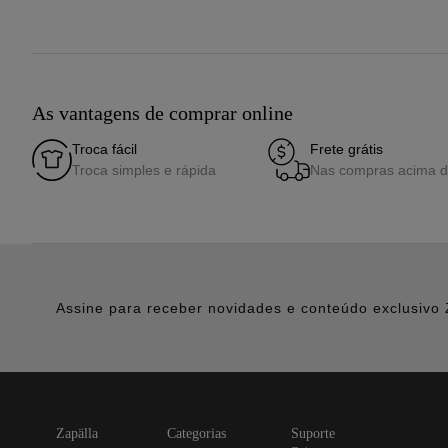
As vantagens de comprar online
Troca fácil
Frete grátis
Troca simples e rápida
Nas compras acima 
Assine para receber novidades e conteúdo exclusivo 
zapälla
categorias
suporte