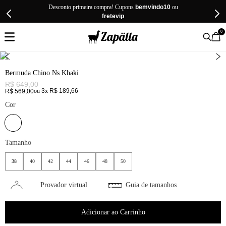
Desconto primeira compra! Cupons
bemvindo10
ou
fretevip
0
Bermuda Chino Ns Khaki
R$
649
,
00
ou
3
x
R$
189
,
66
R$
569
,
00
Cor
Tamanho
38
40
42
44
46
48
50
Provador virtual
Guia de tamanhos
Adicionar ao Carrinho