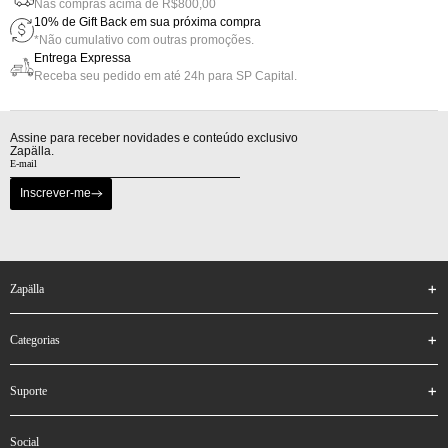
Nas compras acima de R$800,00
10% de Gift Back em sua próxima compra
*Não cumulativo com outras promoções.
Entrega Expressa
Receba seu pedido em até 24h para SP Capital.
Assine para receber novidades e conteúdo exclusivo
Zapälla.
Inscrever-me
zapälla
categorias
suporte
social