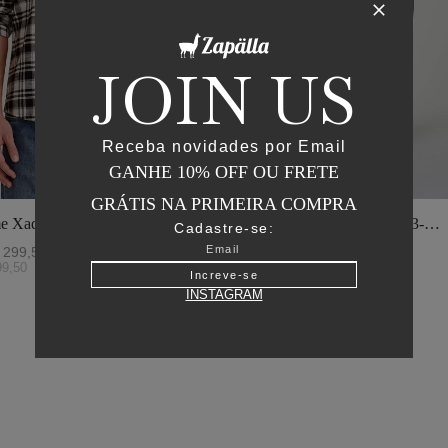
JOIN US
Receba novidades por Email
GANHE 10% OFF OU FRETE
GRÁTIS NA PRIMEIRA COMPRA
e Xadrez - I23-
Jaqueta Matelasse Capuz - I23-
Cadastre-se:
o
Verde Oliva
299
,
50
R$
2
.
895
,
00
R$
1
.
447
,
50
99
,
50
ou
6
x de
R$
241
,
25
Increve-se
INSTAGRAM