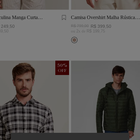
ulina Manga Curta
Camisa Overshirt Malha Rústica
Khaki
249
,
50
R$
799
,
00
R$
399
,
50
49
,
50
ou
2
x de
R$
199
,
75
50
%
OFF