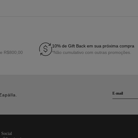
10% de Gift Back em sua próxima compra
de R$800,00
*Não cumulativo com outras promoções.
Zapälla.
social