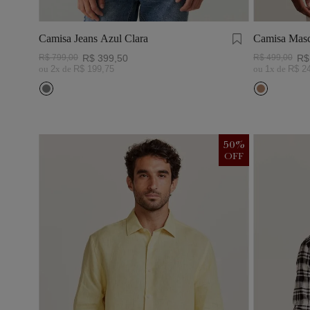
Camisa Jeans Azul Clara
Camisa Masc
Visco Linho
R$
799
,
00
R$
399
,
50
R$
499
,
00
R$
ou
2
x de
R$
199
,
75
ou
1
x de
R$
2
50
%
OFF