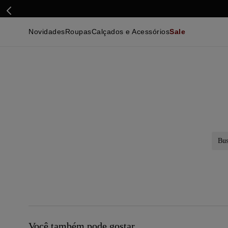
Novidades
Roupas
Calçados e Acessórios
Sale
Calçados
Essenciais
Calçados
Ca
Malhas e Casacos
Malhas e Casacos
Acessórios
Ca
Camisas
Camisas
Ver Tudo
Be
Calças
Polos
Be
Ver Tudo
Calças
Ca
Camisetas
Ma
Bermudas
Ca
Infantil
Po
Beachwear
Inf
Ver Tudo
Ve
Busc
Você também pode gostar