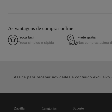
As vantagens de comprar online
Troca fácil
Frete grátis
Troca simples e rápida
Nas compras acima 
Assine para receber novidades e conteúdo exclusivo 
zapälla
categorias
suporte