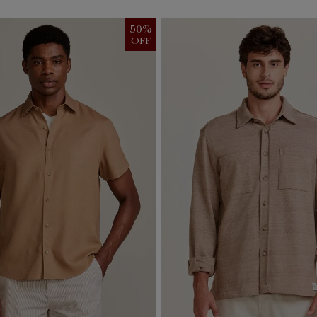
50
%
OFF