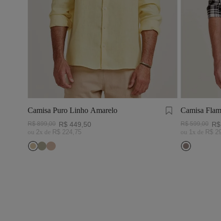
Camisa Puro Linho Amarelo
Camisa Flam
Preto/Branc
R$
899
,
00
R$
449
,
50
R$
599
,
00
R$
ou
2
x de
R$
224
,
75
ou
1
x de
R$
2