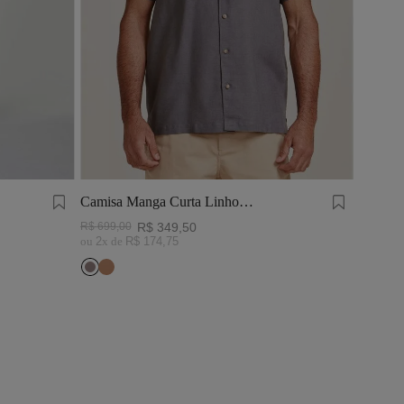
Camisa Manga Curta Linho
Tinturado Cinza Chumbo
R$
699
,
00
R$
349
,
50
ou
2
x de
R$
174
,
75