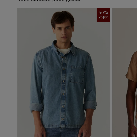
50
%
OFF