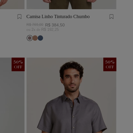
Camisa Linho Tinturado Chumbo
R$
769
,
00
R$
384
,
50
ou
2
x de
R$
192
,
25
50
%
50
%
OFF
OFF