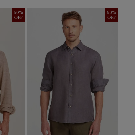
50
%
50
%
OFF
OFF