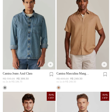
Camisa Jeans Azul Clara
Camisa Masculina Manga
Curta Visco Linho
R$
799
,
00
R$
399
,
50
R$
499
,
00
R$
249
,
50
ou
2
x de
R$
199
,
75
ou
1
x de
R$
249
,
50
50
%
50
%
OFF
OFF