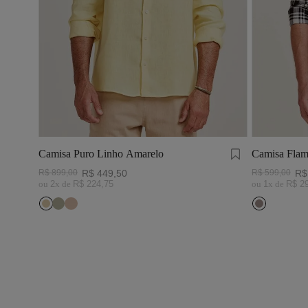
Camisa Puro Linho Amarelo
Camisa Flam
Preto/Branc
R$
899
,
00
R$
449
,
50
R$
599
,
00
R$
ou
2
x de
R$
224
,
75
ou
1
x de
R$
2