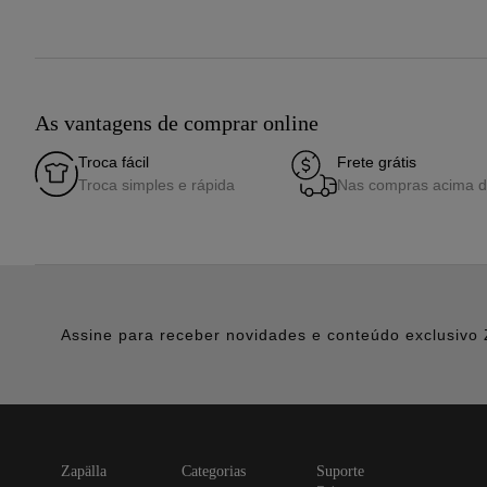
As vantagens de comprar online
Troca fácil
Frete grátis
Troca simples e rápida
Nas compras acima 
Assine para receber novidades e conteúdo exclusivo 
zapälla
categorias
suporte