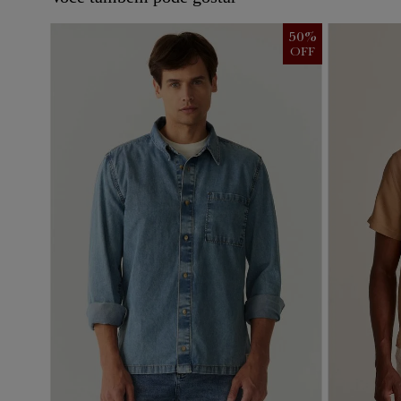
50
%
OFF