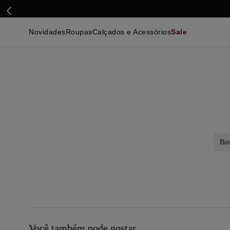
Novidades
Roupas
Calçados e Acessórios
Sale
Calçados
Essenciais
Calçados
Ca
Malhas e Casacos
Malhas e Casacos
Acessórios
Ca
Camisas
Camisas
Ver Tudo
Be
Calças
Polos
Be
Ver Tudo
Calças
Ca
Camisetas
Ma
Bermudas
Ca
Infantil
Po
Beachwear
Inf
Ver Tudo
Ve
Busc
Você também pode gostar