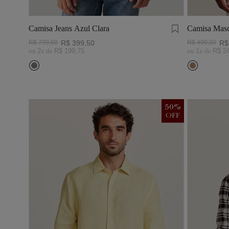
Camisa Jeans Azul Clara
Camisa Masc
Visco Linho
R$
799
,
00
R$
399
,
50
R$
499
,
00
R$
ou
2
x de
R$
199
,
75
ou
1
x de
R$
2
50
%
OFF