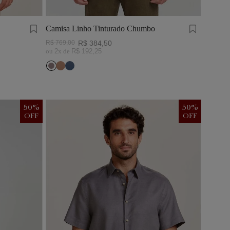
Camisa Linho Tinturado Chumbo
R$
769
,
00
R$
384
,
50
ou
2
x de
R$
192
,
25
50
%
50
%
OFF
OFF