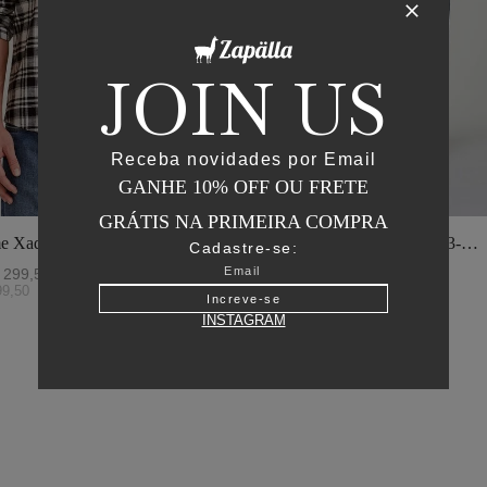
JOIN US
Receba novidades por Email
GANHE 10% OFF OU FRETE
GRÁTIS NA PRIMEIRA COMPRA
e Xadrez - I23-
Jaqueta Matelasse Capuz - I23-
Cadastre-se:
o
Verde Oliva
299
,
50
R$
2
.
895
,
00
R$
1
.
447
,
50
99
,
50
ou
6
x de
R$
241
,
25
Increve-se
INSTAGRAM