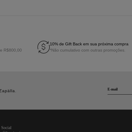
10% de Gift Back em sua próxima compra
de R$800,00
*Não cumulativo com outras promoções.
Zapälla.
social