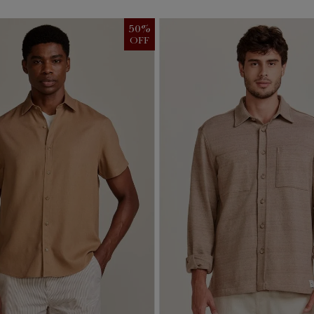
50
%
OFF