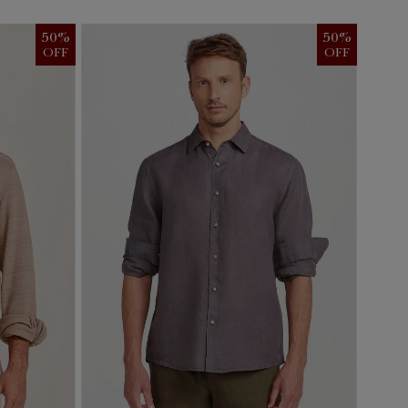
50
%
50
%
OFF
OFF