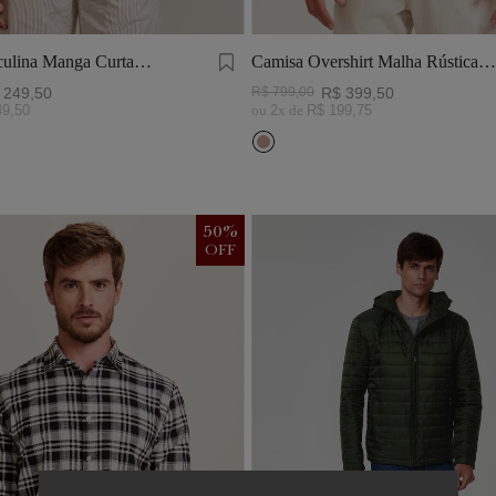
ulina Manga Curta
Camisa Overshirt Malha Rústica
Khaki
249
,
50
R$
799
,
00
R$
399
,
50
49
,
50
ou
2
x de
R$
199
,
75
50
%
OFF