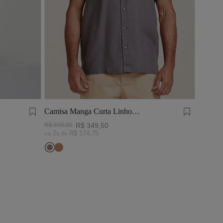
Camisa Manga Curta Linho
Tinturado Cinza Chumbo
R$
699
,
00
R$
349
,
50
ou
2
x de
R$
174
,
75