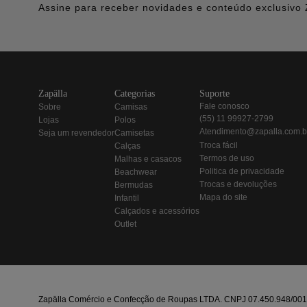
Assine para receber novidades e conteúdo exclusivo 
zapälla
categorias
suporte
fale conosco
sobre
camisas
(55) 11 99927-2799
lojas
polos
atendimento@zapalla.com.b
seja um revendedor
camisetas
troca fácil
calças
termos de uso
malhas e casacos
politica de privacidade
beachwear
trocas e devoluções
bermudas
mapa do site
infantil
calçados e acessórios
outlet
Zapälla Comércio e Confecção de Roupas LTDA. CNPJ 07.450.948/0013-