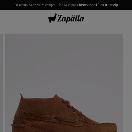
Desconto na primeira compra! Use os cupons
bemvindo10
ou
fretevip
misas
misetas
rmudas
achwear
lças
lhas e Casacos
lçados e Acessórios
los
antil
r Tudo