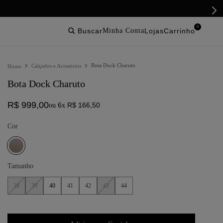
0
buscar
lojas
Bota Dock Charuto
Calçados e Acessórios
Bota Dock Charuto
R$
999
,
00
6
R$
166
,
50
ou
x
Cor
Tamanho
38
39
40
41
42
43
44