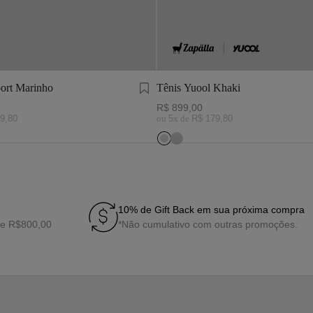
ort Marinho
Tênis Yuool Khaki
R$
899
,
00
9
,
80
ou
5
x de
R$
179
,
80
10% de Gift Back em sua próxima compra
de R$800,00
*Não cumulativo com outras promoções.