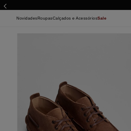
Novidades
Roupas
Calçados e Acessórios
Sale
Calçados
Essenciais
Calçados
Ca
Malhas e Casacos
Malhas e Casacos
Acessórios
Ca
Camisas
Camisas
Ver Tudo
Be
Calças
Polos
Be
Ver Tudo
Calças
Ca
Camisetas
Ma
Bermudas
Ca
Infantil
Po
Beachwear
Inf
Ver Tudo
Ve