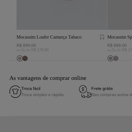
Mocassim Loafer Camurça Tabaco
Mocassim Sp
R$
899
,
00
R$
899
,
00
ou
5
x de
R$
179
,
80
ou
5
x de
R$
17
As vantagens de comprar online
Troca fácil
Frete grátis
Troca simples e rápida
Nas compras acima 