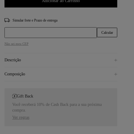
Adicionar ao Carrinho
CEP
Não sei meu CEP
Descrição
Composição
Gift Back
Você receberá 10% de Cash Back para a sua próxima
compra.
Ver regras