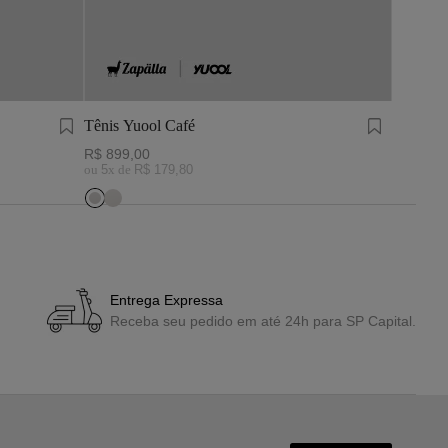
Tênis Yuool Café
Boné Li
R$
899
,
00
R$
199
,
ou
5
x de
R$
179
,
80
ou
1
x de
Entrega Expressa
Receba seu pedido em até 24h para SP Capital.