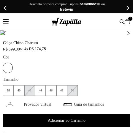
Desconto primeira compra! Cupons
bemvindo10
ou
fretevip
0
Calça Chino Charuto
ou
4
x
R$
174
,
75
R$
699
,
00
Cor
Tamanho
38
40
42
44
46
48
50
Provador virtual
Guia de tamanhos
Adicionar ao Carrinho