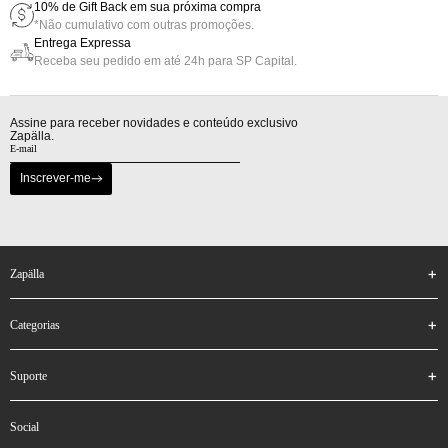
10% de Gift Back em sua próxima compra
*Não cumulativo com outras promoções.
Entrega Expressa
Receba seu pedido em até 24h para SP Capital.
Assine para receber novidades e conteúdo exclusivo
Zapälla.
Inscrever-me
zapälla
categorias
suporte
social