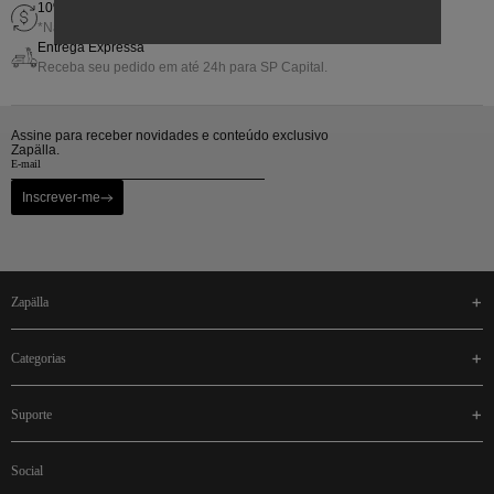
10% de Gift Back em sua próxima compra
*Não cumulativo com outras promoções.
Entrega Expressa
Receba seu pedido em até 24h para SP Capital.
Assine para receber novidades e conteúdo exclusivo
Zapälla.
Inscrever-me
zapälla
categorias
suporte
social