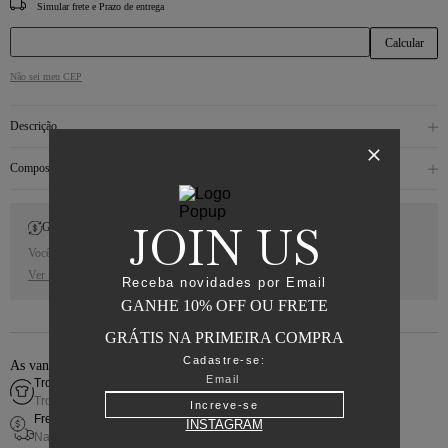
CEP
Não sei meu CEP
Descrição
Composição
JOIN US
Gift Back
Você receberá 10% de Cash Back para a sua próxima compra.
Ver regras
Receba novidades por Email
GANHE 10% OFF OU FRETE
GRÁTIS NA PRIMEIRA COMPRA
Cadastre-se:
As vantagens de comprar online
Troca fácil
Troca simples e rápida
Increve-se
Frete grátis
INSTAGRAM
Nas compras acima de R$800,00