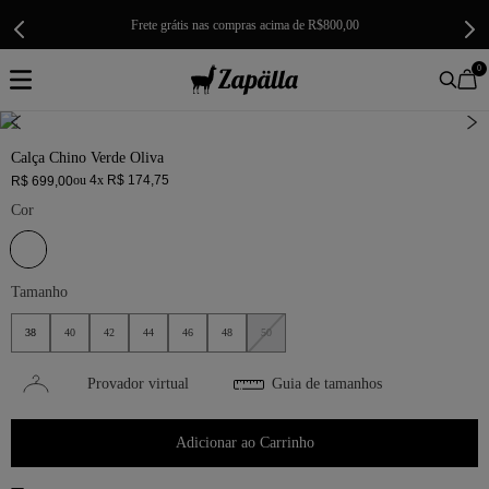
Frete grátis nas compras acima de R$800,00
0
Calça Chino Verde Oliva
ou
4
x
R$
174
,
75
R$
699
,
00
Cor
Tamanho
38
40
42
44
46
48
50
Provador virtual
Guia de tamanhos
Adicionar ao Carrinho