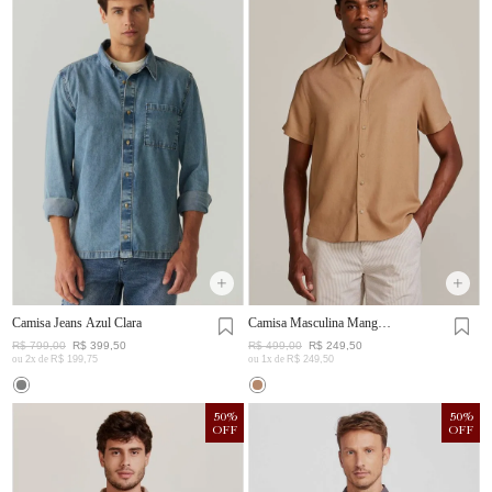
Camisa Jeans Azul Clara
Camisa Masculina Manga
Curta Visco Linho
R$
799
,
00
R$
399
,
50
R$
499
,
00
R$
249
,
50
ou
2
x de
R$
199
,
75
ou
1
x de
R$
249
,
50
50
%
50
%
OFF
OFF