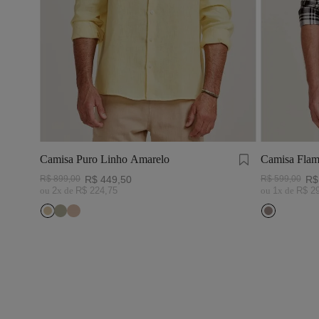
Camisa Puro Linho Amarelo
Camisa Flam
Preto/Branc
R$
899
,
00
R$
449
,
50
R$
599
,
00
R$
ou
2
x de
R$
224
,
75
ou
1
x de
R$
2