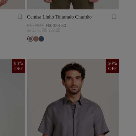
Camisa Linho Tinturado Chumbo
R$
769
,
00
R$
384
,
50
ou
2
x de
R$
192
,
25
50
%
50
%
OFF
OFF