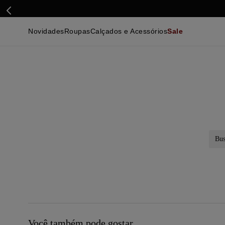
Novidades
Roupas
Calçados e Acessórios
Sale
Calçados
Essenciais
Calçados
Ca
Malhas e Casacos
Malhas e Casacos
Acessórios
Ca
Camisas
Camisas
Ver Tudo
Be
Calças
Polos
Be
Ver Tudo
Calças
Ca
Camisetas
Ma
Bermudas
Ca
Infantil
Po
Beachwear
Inf
Ver Tudo
Ve
Busc
Você também pode gostar