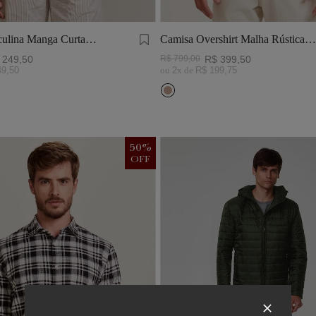
ulina Manga Curta
Camisa Overshirt Malha Rústica
Khaki
249
,
50
R$
799
,
00
R$
399
,
50
49
,
50
ou
2
x de
R$
199
,
75
50
%
OFF