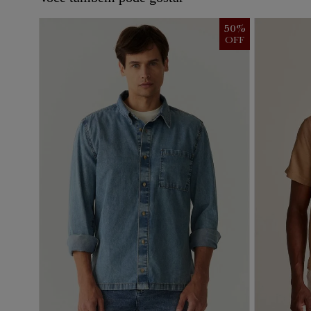
50
%
OFF