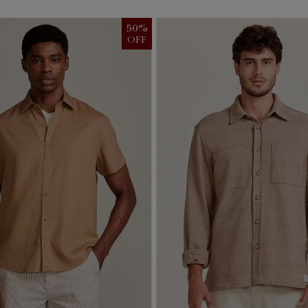
50
%
OFF