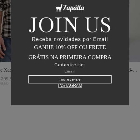
JOIN US
Receba novidades por Email
GANHE 10% OFF OU FRETE
GRÁTIS NA PRIMEIRA COMPRA
Cadastre-se:
e Xadrez - I23-
Jaqueta Matelasse Capuz - I23-
o
Verde Oliva
299
,
50
R$
2
.
895
,
00
R$
1
.
447
,
50
Increve-se
99
,
50
ou
6
x de
R$
241
,
25
INSTAGRAM