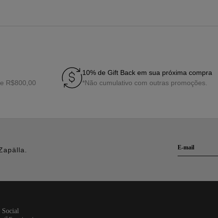
10% de Gift Back em sua próxima compra
de R$800,00
*Não cumulativo com outras promoções.
Zapälla.
social