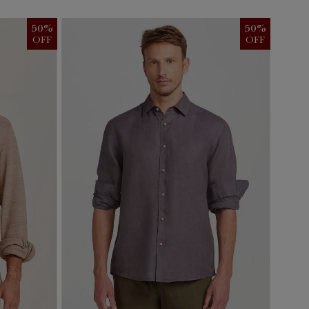
50
%
50
%
OFF
OFF