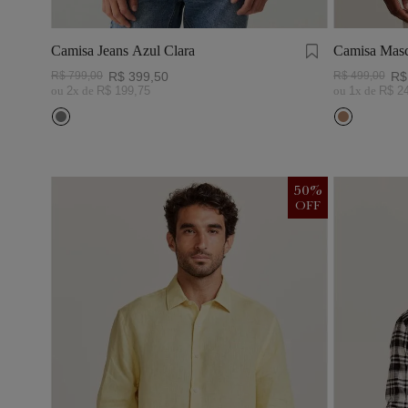
Camisa Jeans Azul Clara
Camisa Masc
Visco Linho
R$
799
,
00
R$
399
,
50
R$
499
,
00
R$
ou
2
x de
R$
199
,
75
ou
1
x de
R$
2
50
%
OFF