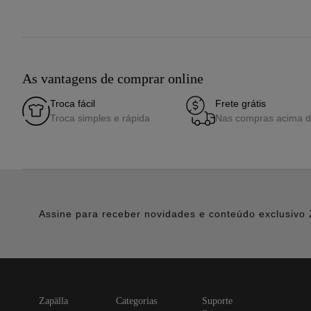
As vantagens de comprar online
Troca fácil
Frete grátis
Troca simples e rápida
Nas compras acima 
Assine para receber novidades e conteúdo exclusivo 
zapälla
categorias
suporte