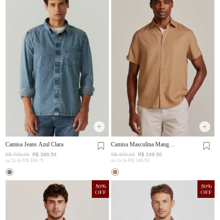
Camisa Jeans Azul Clara
Camisa Masculina Manga
Curta Visco Linho
R$
799
,
00
R$
399
,
50
R$
499
,
00
R$
249
,
50
ou
2
x de
R$
199
,
75
ou
1
x de
R$
249
,
50
50
%
50
%
OFF
OFF