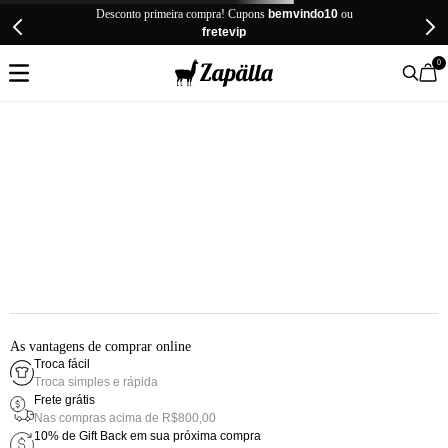
Desconto primeira compra! Cupons
bemvindo10
ou
fretevip
0
As vantagens de comprar online
Troca fácil
Troca simples e rápida
Frete grátis
Nas compras acima de R$800,00
10% de Gift Back em sua próxima compra