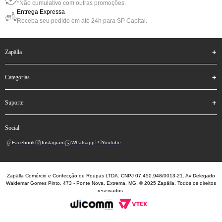
*Não cumulativo com outras promoções.
Entrega Expressa
Receba seu pedido em até 24h para SP Capital.
zapälla
categorias
suporte
social
Facebook
Instagram
Whatsapp
Youtube
Zapälla Comércio e Confecção de Roupas LTDA. CNPJ 07.450.948/0013-21. Av Delegado
Waldemar Gomes Pinto, 473 - Ponte Nova, Extrema, MG. © 2025 Zapälla. Todos os direitos
reservados.