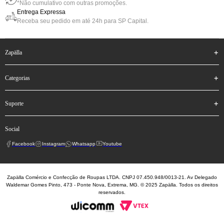
*Não cumulativo com outras promoções.
Entrega Expressa
Receba seu pedido em até 24h para SP Capital.
zapälla
categorias
suporte
social
Facebook
Instagram
Whatsapp
Youtube
Zapälla Comércio e Confecção de Roupas LTDA. CNPJ 07.450.948/0013-21. Av Delegado
Waldemar Gomes Pinto, 473 - Ponte Nova, Extrema, MG. © 2025 Zapälla. Todos os direitos
reservados.