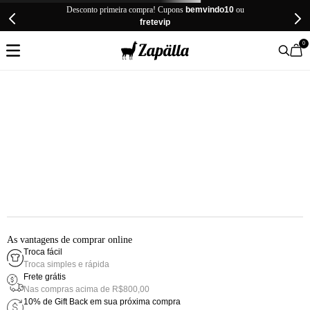
Desconto primeira compra! Cupons
bemvindo10
ou
fretevip
0
As vantagens de comprar online
Troca fácil
Troca simples e rápida
Frete grátis
Nas compras acima de R$800,00
10% de Gift Back em sua próxima compra