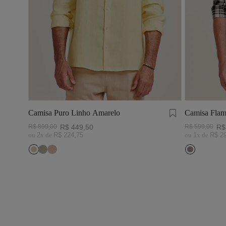
Camisa Puro Linho Amarelo
Camisa Flam
Preto/Branc
R$
899
,
00
R$
449
,
50
R$
599
,
00
R$
ou
2
x de
R$
224
,
75
ou
1
x de
R$
2