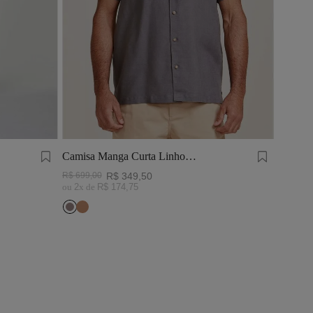
Camisa Manga Curta Linho
Tinturado Cinza Chumbo
R$
699
,
00
R$
349
,
50
ou
2
x de
R$
174
,
75