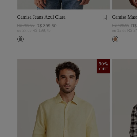
Camisa Jeans Azul Clara
Camisa Masc
Visco Linho
R$
799
,
00
R$
399
,
50
R$
499
,
00
R$
ou
2
x de
R$
199
,
75
ou
1
x de
R$
2
50
%
OFF