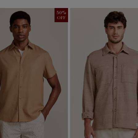
50
%
OFF