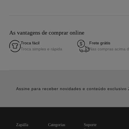
As vantagens de comprar online
Troca fácil
Frete grátis
Troca simples e rápida
Nas compras acima 
Assine para receber novidades e conteúdo exclusivo 
zapälla
categorias
suporte