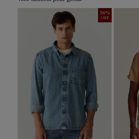
50
%
OFF