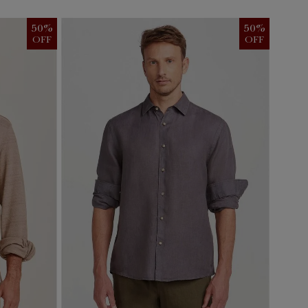
50
%
50
%
OFF
OFF