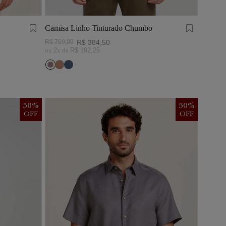
Camisa Linho Tinturado Chumbo
R$
769
,
00
R$
384
,
50
ou
2
x de
R$
192
,
25
50
%
50
%
OFF
OFF