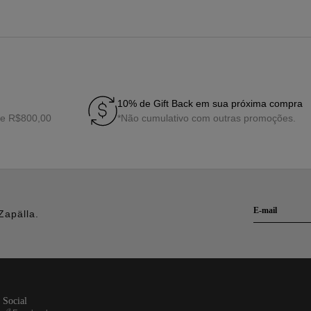
10% de Gift Back em sua próxima compra
de R$800,00
*Não cumulativo com outras promoções.
Zapälla.
social