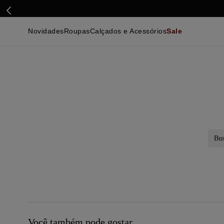
Novidades
Roupas
Calçados e Acessórios
Sale
Calçados
Essenciais
Calçados
Ca
Malhas e Casacos
Malhas e Casacos
Acessórios
Ca
Camisas
Camisas
Ver Tudo
Be
Calças
Polos
Be
Ver Tudo
Calças
Ca
Camisetas
Ma
Bermudas
Ca
Infantil
Po
Beachwear
Inf
Ver Tudo
Ve
Busc
Você também pode gostar