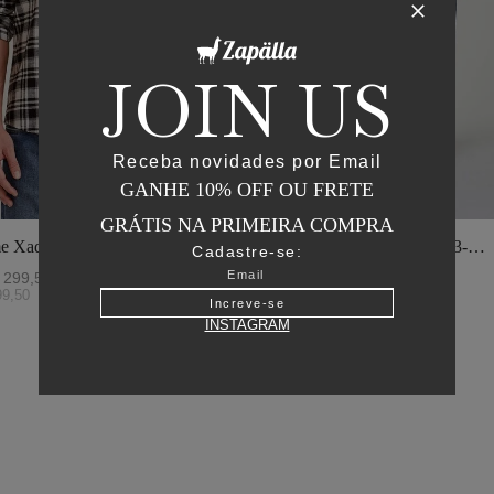
JOIN US
Receba novidades por Email
GANHE 10% OFF OU FRETE
GRÁTIS NA PRIMEIRA COMPRA
e Xadrez - I23-
Jaqueta Matelasse Capuz - I23-
Cadastre-se:
o
Verde Oliva
299
,
50
R$
2
.
895
,
00
R$
1
.
447
,
50
99
,
50
ou
6
x de
R$
241
,
25
Increve-se
INSTAGRAM