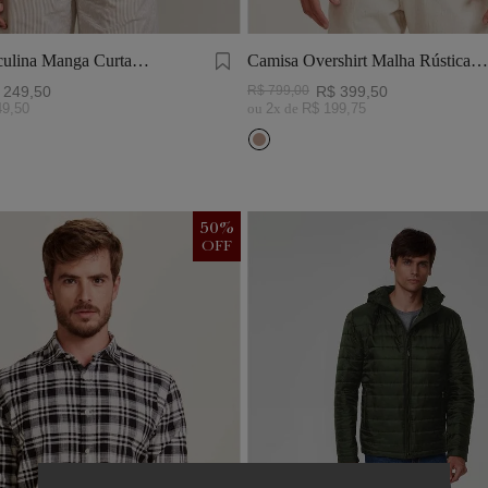
ulina Manga Curta
Camisa Overshirt Malha Rústica
Khaki
249
,
50
R$
799
,
00
R$
399
,
50
49
,
50
ou
2
x de
R$
199
,
75
50
%
OFF