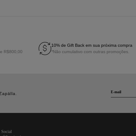
10% de Gift Back em sua próxima compra
de R$800,00
*Não cumulativo com outras promoções.
Zapälla.
social