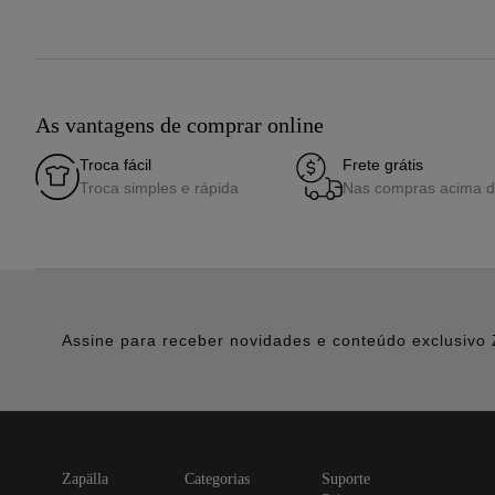
As vantagens de comprar online
Troca fácil
Frete grátis
Troca simples e rápida
Nas compras acima 
Assine para receber novidades e conteúdo exclusivo 
zapälla
categorias
suporte