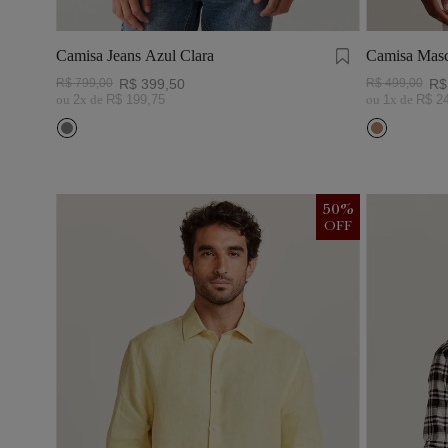
Camisa Jeans Azul Clara
Camisa Masc
Visco Linho
R$
799
,
00
R$
399
,
50
R$
499
,
00
R$
ou
2
x de
R$
199
,
75
ou
1
x de
R$
2
50
%
OFF