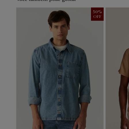
50
%
OFF