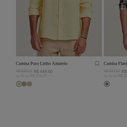
Camisa Puro Linho Amarelo
Camisa Flam
Preto/Branc
R$
899
,
00
R$
449
,
50
R$
599
,
00
R$
ou
2
x de
R$
224
,
75
ou
1
x de
R$
2