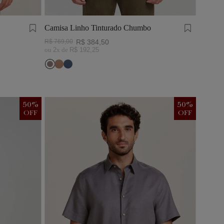
Camisa Linho Tinturado Chumbo
R$
769
,
00
R$
384
,
50
ou
2
x de
R$
192
,
25
50
%
50
%
OFF
OFF