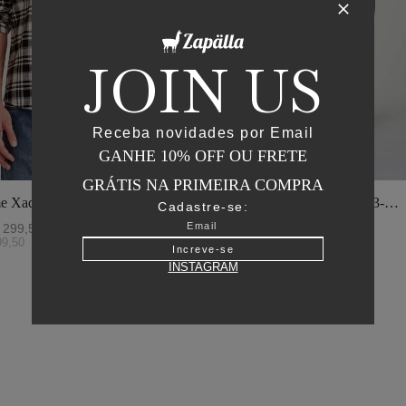
JOIN US
Receba novidades por Email
GANHE 10% OFF OU FRETE
GRÁTIS NA PRIMEIRA COMPRA
e Xadrez - I23-
Jaqueta Matelasse Capuz - I23-
Cadastre-se:
o
Verde Oliva
299
,
50
R$
2
.
895
,
00
R$
1
.
447
,
50
99
,
50
ou
6
x de
R$
241
,
25
Increve-se
INSTAGRAM