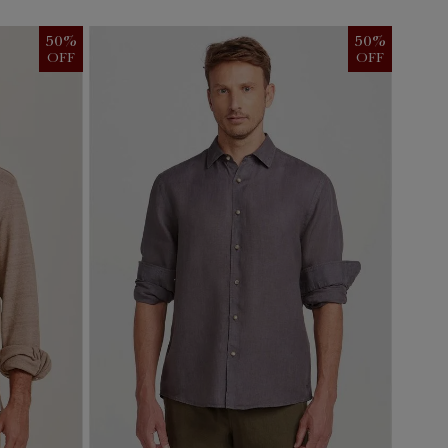
50
%
50
%
OFF
OFF