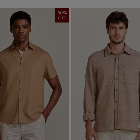
50
%
OFF