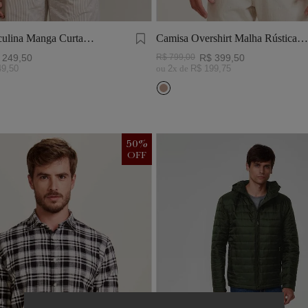
ulina Manga Curta
Camisa Overshirt Malha Rústica
Khaki
249
,
50
R$
799
,
00
R$
399
,
50
49
,
50
ou
2
x de
R$
199
,
75
50
%
OFF