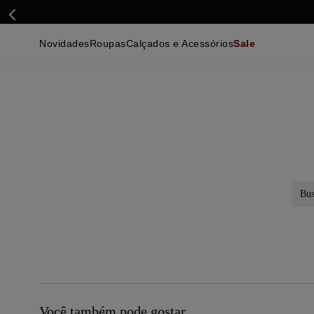
Novidades
Roupas
Calçados e Acessórios
Sale
Calçados
Essenciais
Calçados
Ca
Malhas e Casacos
Malhas e Casacos
Acessórios
Ca
Camisas
Camisas
Ver Tudo
Be
Calças
Polos
Be
Ver Tudo
Calças
Ca
Camisetas
Ma
Bermudas
Ca
Infantil
Po
Beachwear
Inf
Ver Tudo
Ve
Busc
Você também pode gostar