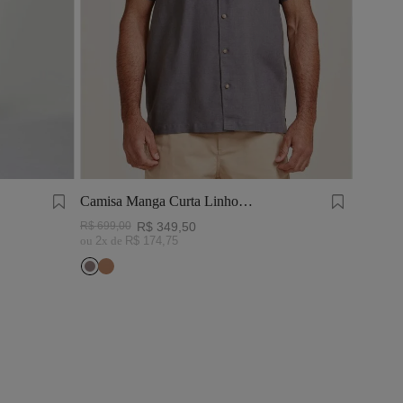
Camisa Manga Curta Linho
Tinturado Cinza Chumbo
R$
699
,
00
R$
349
,
50
ou
2
x de
R$
174
,
75