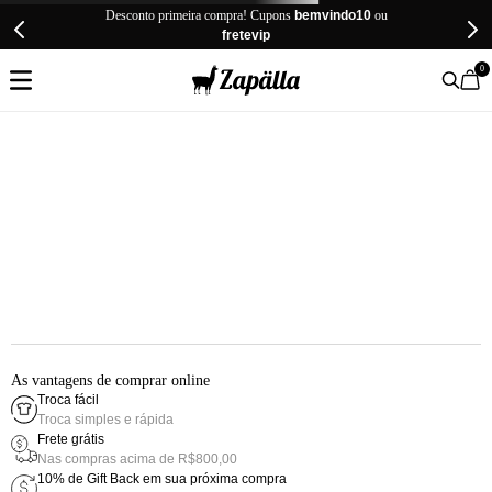
Desconto primeira compra! Cupons
bemvindo10
ou
fretevip
0
As vantagens de comprar online
Troca fácil
Troca simples e rápida
Frete grátis
Nas compras acima de R$800,00
10% de Gift Back em sua próxima compra