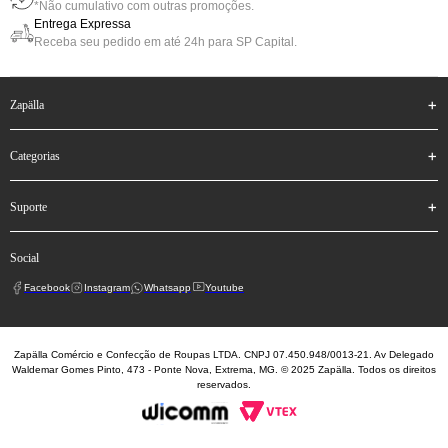
*Não cumulativo com outras promoções.
Entrega Expressa
Receba seu pedido em até 24h para SP Capital.
zapälla
categorias
suporte
social
Facebook
Instagram
Whatsapp
Youtube
Zapälla Comércio e Confecção de Roupas LTDA. CNPJ 07.450.948/0013-21. Av Delegado
Waldemar Gomes Pinto, 473 - Ponte Nova, Extrema, MG. © 2025 Zapälla. Todos os direitos
reservados.