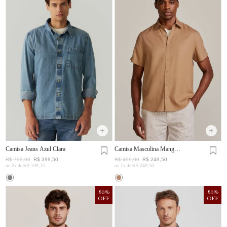
Camisa Jeans Azul Clara
Camisa Masculina Manga
Curta Visco Linho
R$
799
,
00
R$
399
,
50
R$
499
,
00
R$
249
,
50
ou
2
x de
R$
199
,
75
ou
1
x de
R$
249
,
50
50
%
50
%
OFF
OFF