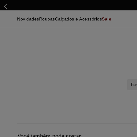
Novidades
Roupas
Calçados e Acessórios
Sale
Calçados
Essenciais
Calçados
Ca
Malhas e Casacos
Malhas e Casacos
Acessórios
Ca
Camisas
Camisas
Ver Tudo
Be
Calças
Polos
Be
Ver Tudo
Calças
Ca
Camisetas
Ma
Bermudas
Ca
Infantil
Po
Beachwear
Inf
Ver Tudo
Ve
Busc
Você também pode gostar