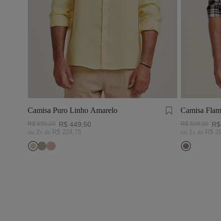
Camisa Puro Linho Amarelo
Camisa Flam
Preto/Branc
R$
899
,
00
R$
449
,
50
R$
599
,
00
R$
ou
2
x de
R$
224
,
75
ou
1
x de
R$
2