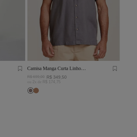
Camisa Manga Curta Linho
Tinturado Cinza Chumbo
R$
699
,
00
R$
349
,
50
ou
2
x de
R$
174
,
75