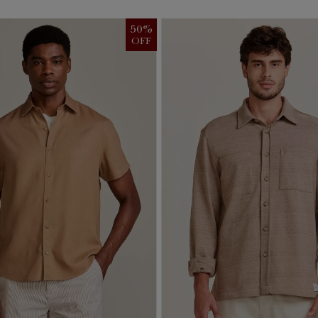
50
%
OFF