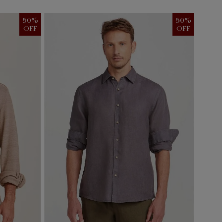
50
%
50
%
OFF
OFF