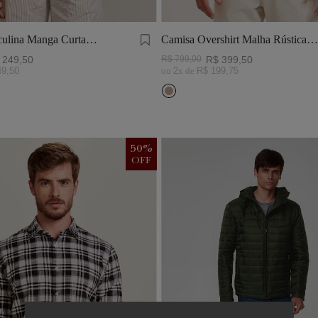
ulina Manga Curta
Camisa Overshirt Malha Rústica
Khaki
249
,
50
R$
799
,
00
R$
399
,
50
49
,
50
ou
2
x de
R$
199
,
75
50
%
OFF