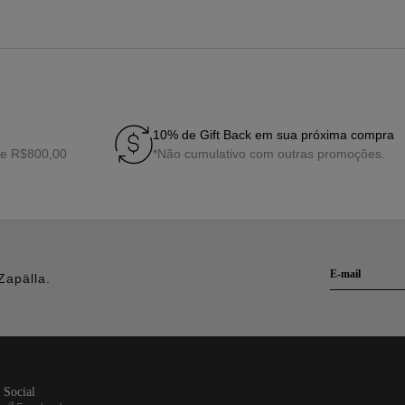
10% de Gift Back em sua próxima compra
de R$800,00
*Não cumulativo com outras promoções.
Zapälla.
social