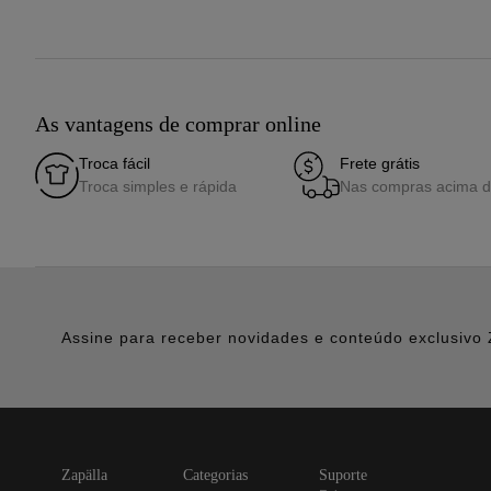
As vantagens de comprar online
Troca fácil
Frete grátis
Troca simples e rápida
Nas compras acima 
Assine para receber novidades e conteúdo exclusivo 
zapälla
categorias
suporte