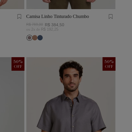
Camisa Linho Tinturado Chumbo
R$
769
,
00
R$
384
,
50
ou
2
x de
R$
192
,
25
50
%
50
%
OFF
OFF