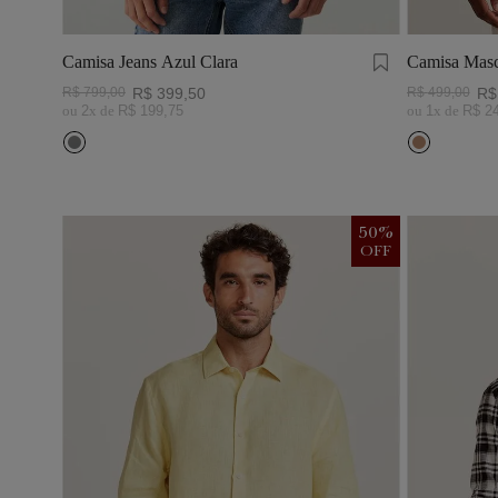
Camisa Jeans Azul Clara
Camisa Masc
Visco Linho
R$
799
,
00
R$
399
,
50
R$
499
,
00
R$
ou
2
x de
R$
199
,
75
ou
1
x de
R$
2
50
%
OFF