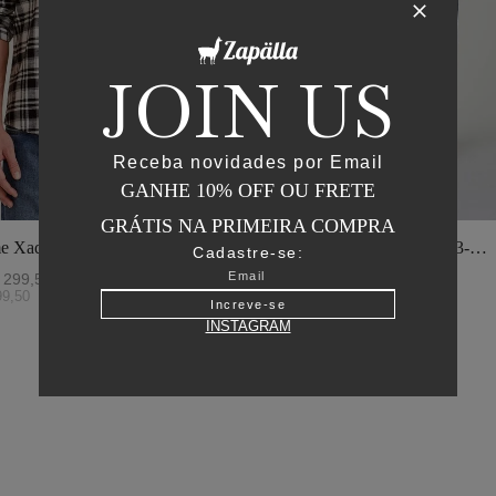
JOIN US
Receba novidades por Email
GANHE 10% OFF OU FRETE
GRÁTIS NA PRIMEIRA COMPRA
e Xadrez - I23-
Jaqueta Matelasse Capuz - I23-
Cadastre-se:
o
Verde Oliva
299
,
50
R$
2
.
895
,
00
R$
1
.
447
,
50
99
,
50
ou
6
x de
R$
241
,
25
Increve-se
INSTAGRAM