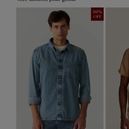
50
%
OFF