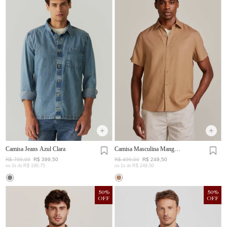
Camisa Jeans Azul Clara
Camisa Masculina Manga
Curta Visco Linho
R$
799
,
00
R$
399
,
50
R$
499
,
00
R$
249
,
50
ou
2
x de
R$
199
,
75
ou
1
x de
R$
249
,
50
50
%
50
%
OFF
OFF