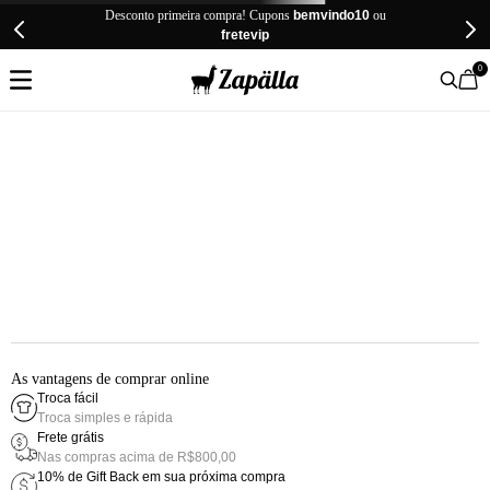
Desconto primeira compra! Cupons
bemvindo10
ou
fretevip
0
As vantagens de comprar online
Troca fácil
Troca simples e rápida
Frete grátis
Nas compras acima de R$800,00
10% de Gift Back em sua próxima compra