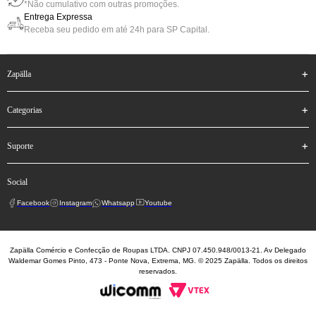
*Não cumulativo com outras promoções.
Entrega Expressa
Receba seu pedido em até 24h para SP Capital.
zapälla
categorias
suporte
social
Facebook
Instagram
Whatsapp
Youtube
Zapälla Comércio e Confecção de Roupas LTDA. CNPJ 07.450.948/0013-21. Av Delegado
Waldemar Gomes Pinto, 473 - Ponte Nova, Extrema, MG. © 2025 Zapälla. Todos os direitos
reservados.