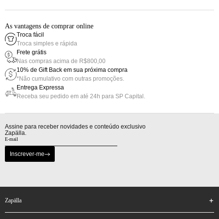
As vantagens de comprar online
Troca fácil
Troca simples e rápida
Frete grátis
Nas compras acima de R$800,00
10% de Gift Back em sua próxima compra
*Não cumulativo com outras promoções.
Entrega Expressa
Receba seu pedido em até 24h para SP Capital.
Assine para receber novidades e conteúdo exclusivo
Zapälla.
Inscrever-me
zapälla