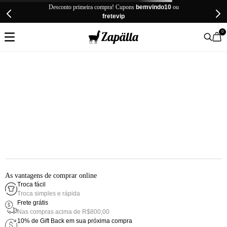
Desconto primeira compra! Cupons
bemvindo10
ou
fretevip
0
As vantagens de comprar online
Troca fácil
Troca simples e rápida
Frete grátis
Nas compras acima de R$800,00
10% de Gift Back em sua próxima compra