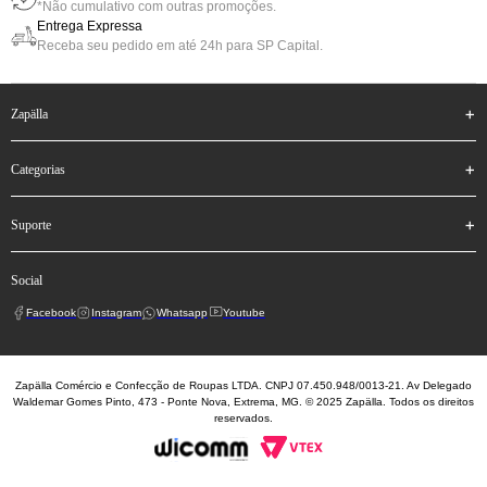
*Não cumulativo com outras promoções.
Entrega Expressa
Receba seu pedido em até 24h para SP Capital.
zapälla
categorias
suporte
social
Facebook
Instagram
Whatsapp
Youtube
Zapälla Comércio e Confecção de Roupas LTDA. CNPJ 07.450.948/0013-21. Av Delegado
Waldemar Gomes Pinto, 473 - Ponte Nova, Extrema, MG. © 2025 Zapälla. Todos os direitos
reservados.