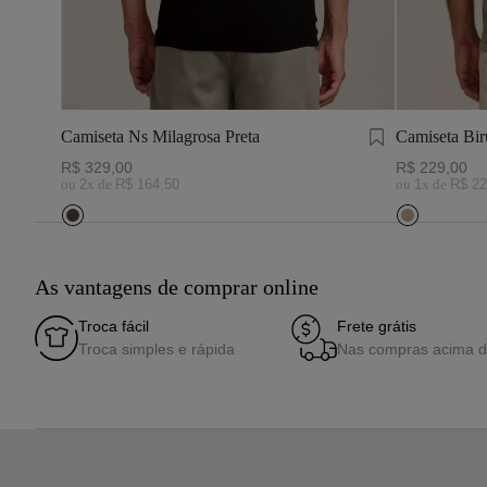
Camiseta Ns Milagrosa Preta
Camiseta Bir
R$
329
,
00
R$
229
,
00
ou
2
x de
R$
164
,
50
ou
1
x de
R$
22
As vantagens de comprar online
Troca fácil
Frete grátis
Troca simples e rápida
Nas compras acima 