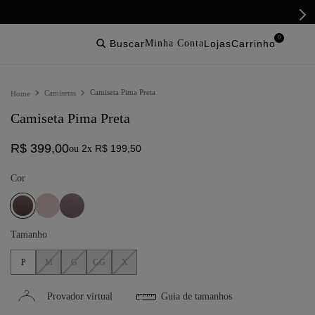
0
buscar
lojas
Camiseta Pima Preta
Camisetas
Camiseta Pima Preta
R$
399
,
00
2
R$
199
,
50
ou
x
Cor
Tamanho
P
M
G
GG
X
Provador virtual
Guia de tamanhos