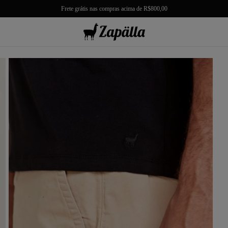
10% de Gift Back em sua próxima compra
misas
misetas
rmudas
achwear
lças
lhas e Casacos
lçados e Acessórios
los
antil
r Tudo