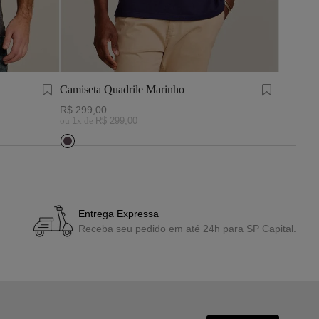
Camiseta Quadrile Marinho
Camiseta
White
R$
299
,
00
R$
329
,
ou
1
x de
R$
299
,
00
ou
2
x de
Entrega Expressa
Receba seu pedido em até 24h para SP Capital.