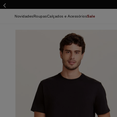
Novidades
Roupas
Calçados e Acessórios
Sale
Calçados
Essenciais
Calçados
Ca
Malhas e Casacos
Malhas e Casacos
Acessórios
Ca
Camisas
Camisas
Ver Tudo
Be
Calças
Polos
Be
Ver Tudo
Calças
Ca
Camisetas
Ma
Bermudas
Ca
Infantil
Po
Beachwear
Inf
Ver Tudo
Ve