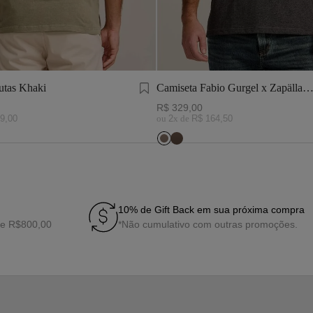
utas Khaki
Camiseta Fabio Gurgel x Zapälla
Cinza Mescla
R$
329
,
00
9
,
00
ou
2
x de
R$
164
,
50
10% de Gift Back em sua próxima compra
de R$800,00
*Não cumulativo com outras promoções.