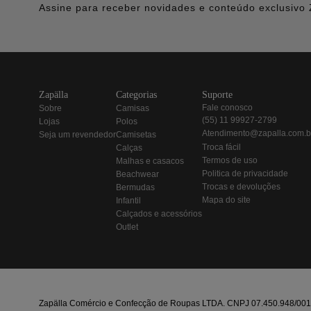
Assine para receber novidades e conteúdo exclusivo 
zapälla
categorias
suporte
fale conosco
sobre
camisas
(55) 11 99927-2799
lojas
polos
atendimento@zapalla.com.b
seja um revendedor
camisetas
troca fácil
calças
termos de uso
malhas e casacos
politica de privacidade
beachwear
trocas e devoluções
bermudas
mapa do site
infantil
calçados e acessórios
outlet
Zapälla Comércio e Confecção de Roupas LTDA. CNPJ 07.450.948/0013-