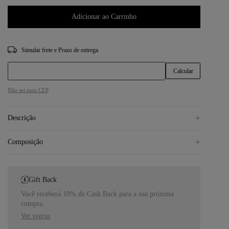
Adicionar ao Carrinho
CEP
Não sei meu CEP
Descrição
Composição
Gift Back
Você receberá 10% de Cash Back para a sua próxima
compra.
Ver regras