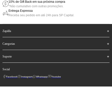
10% de Gift Back em sua próxima compra
*Não cumulativo com outras promoções.
Entrega Expressa
Receba seu pedido em até 24h para SP Capital.
zapälla
categorias
suporte
social
Facebook
Instagram
Whatsapp
Youtube
Zapälla Comércio e Confecção de Roupas LTDA. CNPJ 07.450.948/0013-21. Av Delegado
Waldemar Gomes Pinto, 473 - Ponte Nova, Extrema, MG. © 2025 Zapälla. Todos os direitos
reservados.