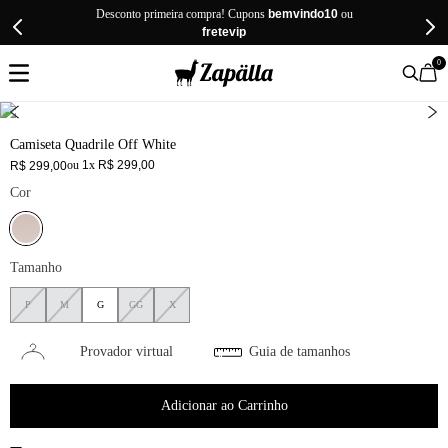
Desconto primeira compra! Cupons
bemvindo10
ou
fretevip
0
Camiseta Quadrile Off White
ou
1
x
R$
299
,
00
R$
299
,
00
Cor
Tamanho
P
M
G
GG
X
Provador virtual
Guia de tamanhos
Adicionar ao Carrinho