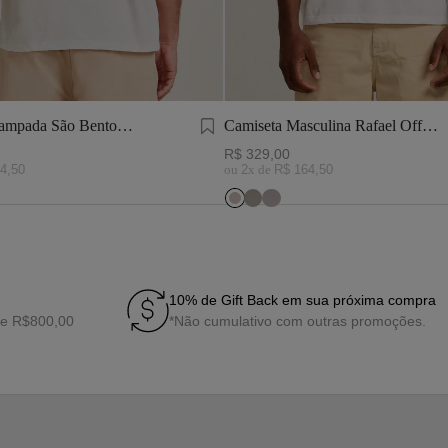
tampada São Bento
Camiseta Masculina Rafael Off
White
R$
329
,
00
4
,
50
ou
2
x de
R$
164
,
50
10% de Gift Back em sua próxima compra
de R$800,00
*Não cumulativo com outras promoções.