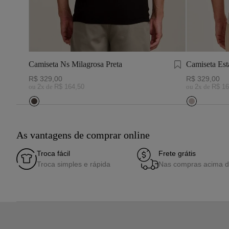
Camiseta Ns Milagrosa Preta
Camiseta Es
Natural
R$
329
,
00
R$
329
,
00
ou
2
x de
R$
164
,
50
ou
2
x de
R$
16
As vantagens de comprar online
Troca fácil
Frete grátis
Troca simples e rápida
Nas compras acima 