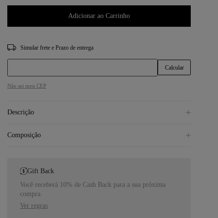
Adicionar ao Carrinho
CEP
Não sei meu CEP
Descrição
Composição
Gift Back
Você receberá 10% de Cash Back para a sua próxima
compra.
Ver regras