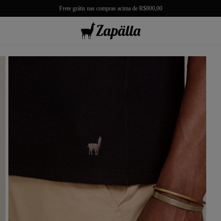
Frete grátis nas compras acima de R$800,00
misas
misetas
rmudas
achwear
lças
lhas e Casacos
lçados e Acessórios
los
antil
r Tudo