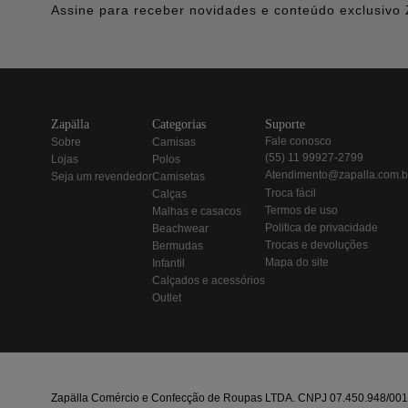
Assine para receber novidades e conteúdo exclusivo 
zapälla
categorias
suporte
fale conosco
sobre
camisas
(55) 11 99927-2799
lojas
polos
atendimento@zapalla.com.b
seja um revendedor
camisetas
troca fácil
calças
termos de uso
malhas e casacos
politica de privacidade
beachwear
trocas e devoluções
bermudas
mapa do site
infantil
calçados e acessórios
outlet
Zapälla Comércio e Confecção de Roupas LTDA. CNPJ 07.450.948/0013-