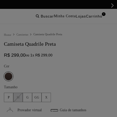
0
buscar
lojas
Camiseta Quadrile Preta
Camisetas
Camiseta Quadrile Preta
R$
299
,
00
1
R$
299
,
00
ou
x
Cor
Tamanho
P
M
G
GG
X
Provador virtual
Guia de tamanhos