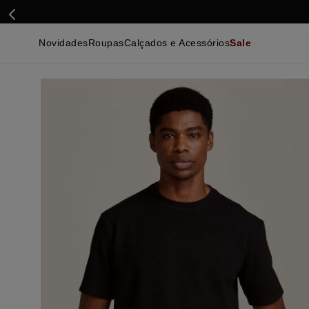
Novidades
Roupas
Calçados e Acessórios
Sale
Calçados
Essenciais
Calçados
Ca
Malhas e Casacos
Malhas e Casacos
Acessórios
Ca
Camisas
Camisas
Ver Tudo
Be
Calças
Polos
Be
Ver Tudo
Calças
Ca
Camisetas
Ma
Bermudas
Ca
Infantil
Po
Beachwear
Inf
Ver Tudo
Ve