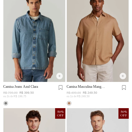
Camisa Jeans Azul Clara
Camisa Masculina Manga
Curta Visco Linho
R$
799
,
00
R$
399
,
50
R$
499
,
00
R$
249
,
50
ou
2
x de
R$
199
,
75
ou
1
x de
R$
249
,
50
50
%
50
%
OFF
OFF