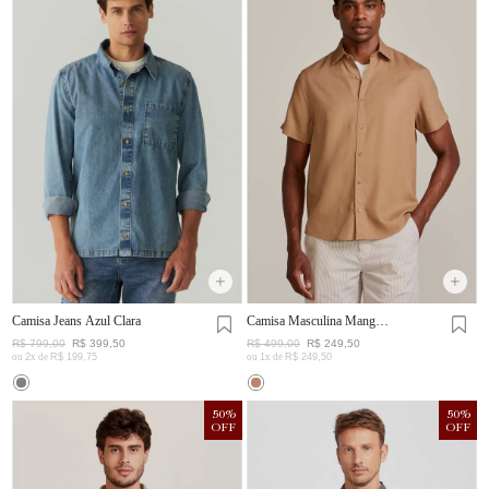
Camisa Jeans Azul Clara
Camisa Masculina Manga
Curta Visco Linho
R$
799
,
00
R$
399
,
50
R$
499
,
00
R$
249
,
50
ou
2
x de
R$
199
,
75
ou
1
x de
R$
249
,
50
50
%
50
%
OFF
OFF