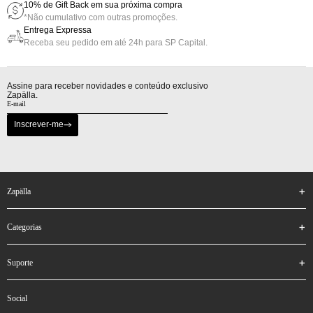
10% de Gift Back em sua próxima compra
*Não cumulativo com outras promoções.
Entrega Expressa
Receba seu pedido em até 24h para SP Capital.
Assine para receber novidades e conteúdo exclusivo
Zapälla.
Inscrever-me
zapälla
categorias
suporte
social