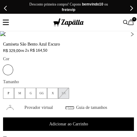
Desconto primeira compra! Cupons
bemvindo10
ou
fretevip
0
Camiseta São Bento Azul Escuro
ou
2
x
R$
164
,
50
R$
329
,
00
Cor
Tamanho
P
M
G
GG
X
XX
Provador virtual
Guia de tamanhos
Adicionar ao Carrinho