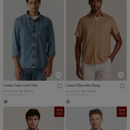
Camisa Jeans Azul Clara
Camisa Masculina Manga
Curta Visco Linho
R$
799
,
00
R$
399
,
50
R$
499
,
00
R$
249
,
50
ou
2
x de
R$
199
,
75
ou
1
x de
R$
249
,
50
50
%
50
%
OFF
OFF