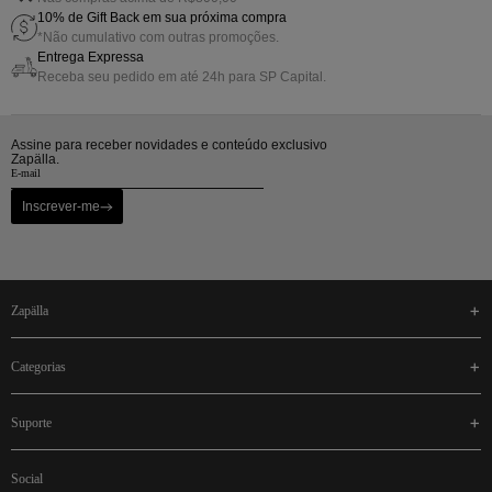
10% de Gift Back em sua próxima compra
*Não cumulativo com outras promoções.
Entrega Expressa
Receba seu pedido em até 24h para SP Capital.
Assine para receber novidades e conteúdo exclusivo
Zapälla.
Inscrever-me
zapälla
categorias
suporte
social