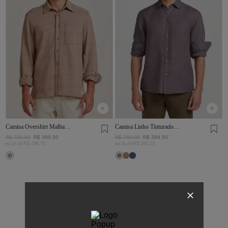
Camisa Overshirt Malha
Camisa Linho Tinturado
Rústica Khaki
Chumbo
R$
799
,
00
R$
399
,
50
R$
769
,
00
R$
384
,
50
ou
2
x de
R$
199
,
75
ou
2
x de
R$
192
,
25