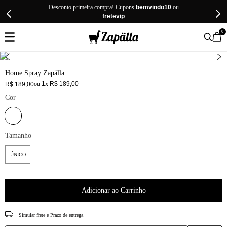
Desconto primeira compra! Cupons
bemvindo10
ou
fretevip
0
Home Spray Zapälla
ou
1
x
R$
189
,
00
R$
189
,
00
Cor
Tamanho
ÚNICO
Adicionar ao Carrinho
CEP