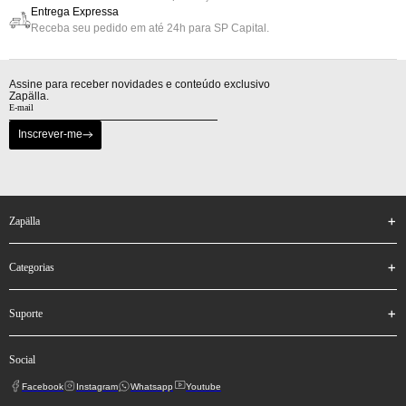
Entrega Expressa
Receba seu pedido em até 24h para SP Capital.
Assine para receber novidades e conteúdo exclusivo
Zapälla.
Inscrever-me
zapälla
categorias
suporte
social
Facebook
Instagram
Whatsapp
Youtube