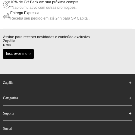
10% de Gift Back em sua próxima compra
*Não cumulativo com outras promoções.
Entrega Expressa
Receba seu pedido em até 24h para SP Capital.
Assine para receber novidades e conteúdo exclusivo
Zapälla.
Inscrever-me
zapälla
categorias
suporte
social