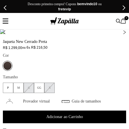
Desconto primeira compra! Cupons
bemvindo10
ou
fretevip
0
Jaqueta New Cerrado Preta
ou
6
x
R$
216
,
50
R$
1
.
299
,
00
Cor
Tamanho
P
M
G
GG
X
Provador virtual
Guia de tamanhos
Adicionar ao Carrinho