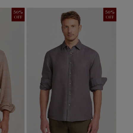
50
%
50
%
OFF
OFF