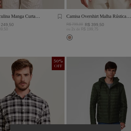
ulina Manga Curta
Camisa Overshirt Malha Rústica
Khaki
249
,
50
R$
799
,
00
R$
399
,
50
49
,
50
ou
2
x de
R$
199
,
75
50
%
OFF