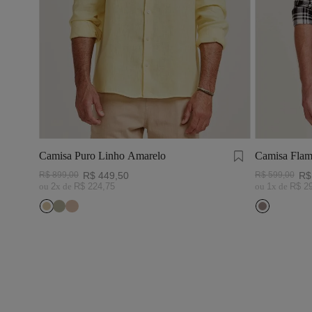
Camisa Puro Linho Amarelo
Camisa Flam
Preto/Branc
R$
899
,
00
R$
449
,
50
R$
599
,
00
R$
ou
2
x de
R$
224
,
75
ou
1
x de
R$
2