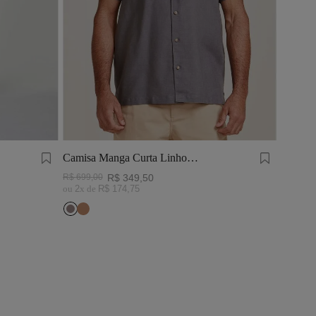
Camisa Manga Curta Linho
Tinturado Cinza Chumbo
R$
699
,
00
R$
349
,
50
ou
2
x de
R$
174
,
75