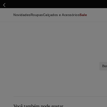
Novidades
Roupas
Calçados e Acessórios
Sale
Calçados
Essenciais
Calçados
Ca
Malhas e Casacos
Malhas e Casacos
Acessórios
Ca
Camisas
Camisas
Ver Tudo
Be
Calças
Polos
Be
Ver Tudo
Calças
Ca
Camisetas
Ma
Bermudas
Ca
Infantil
Po
Beachwear
Inf
Ver Tudo
Ve
Busc
Você também pode gostar