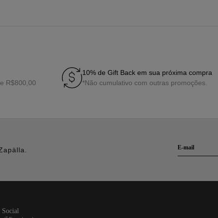
10% de Gift Back em sua próxima compra
de R$800,00
*Não cumulativo com outras promoções.
Zapälla.
social