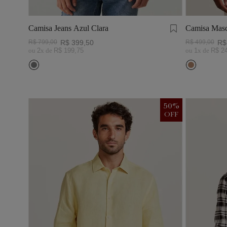
Camisa Jeans Azul Clara
Camisa Masc
Visco Linho
R$
799
,
00
R$
399
,
50
R$
499
,
00
R$
ou
2
x de
R$
199
,
75
ou
1
x de
R$
2
50
%
OFF