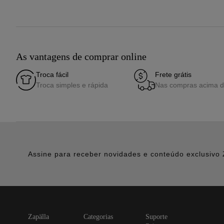
As vantagens de comprar online
Troca fácil
Frete grátis
Troca simples e rápida
Nas compras acima 
Assine para receber novidades e conteúdo exclusivo 
zapälla
categorias
suporte