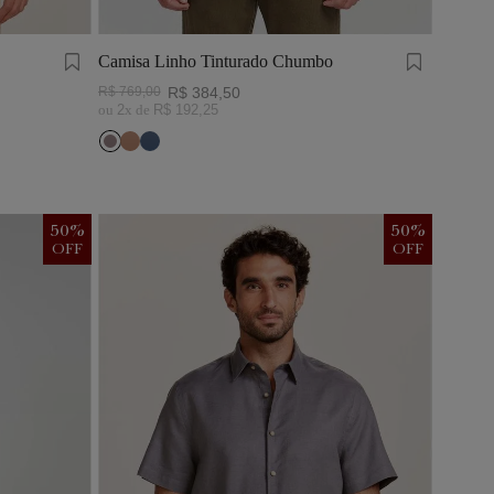
Camisa Linho Tinturado Chumbo
R$
769
,
00
R$
384
,
50
ou
2
x de
R$
192
,
25
50
%
50
%
OFF
OFF