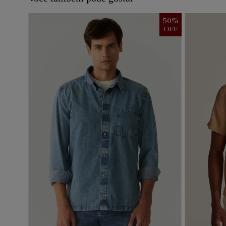
50
%
OFF