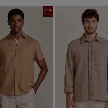
50
%
OFF