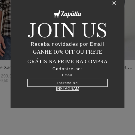
JOIN US
Receba novidades por Email
GANHE 10% OFF OU FRETE
GRÁTIS NA PRIMEIRA COMPRA
e Xadrez - I23-
Jaqueta Matelasse Capuz - I23-
Cadastre-se:
o
Verde Oliva
299
,
50
R$
2
.
895
,
00
R$
1
.
447
,
50
99
,
50
ou
6
x de
R$
241
,
25
Increve-se
INSTAGRAM