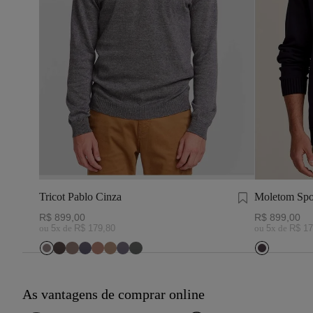
Tricot Pablo Cinza
Moletom Spo
R$
899
,
00
R$
899
,
00
ou
5
x de
R$
179
,
80
ou
5
x de
R$
17
As vantagens de comprar online