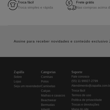
Troca fácil
Frete grátis
Troca simples e rápida
Nas compras acima 
Assine para receber novidades e conteúdo exclusivo 
zapälla
categorias
suporte
fale conosco
sobre
camisas
(55) 11 99927-2799
lojas
polos
atendimento@zapalla.com.b
seja um revendedor
camisetas
troca fácil
calças
termos de uso
malhas e casacos
politica de privacidade
beachwear
trocas e devoluções
bermudas
mapa do site
infantil