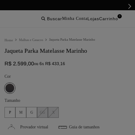
0
buscar
lojas
Jaqueta Parka Matelasse Marinho
Malhas e Casacos
Jaqueta Parka Matelasse Marinho
R$
2
.
599
,
00
6
R$
433
,
16
ou
x
Cor
Tamanho
P
M
G
GG
X
Provador virtual
Guia de tamanhos