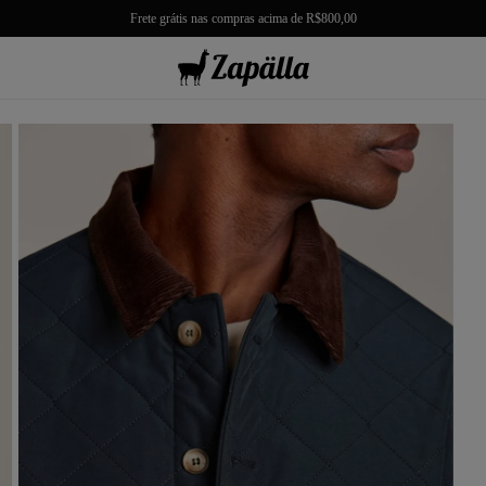
Frete grátis nas compras acima de R$800,00
misas
misetas
rmudas
achwear
lças
lhas e Casacos
lçados e Acessórios
los
antil
r Tudo