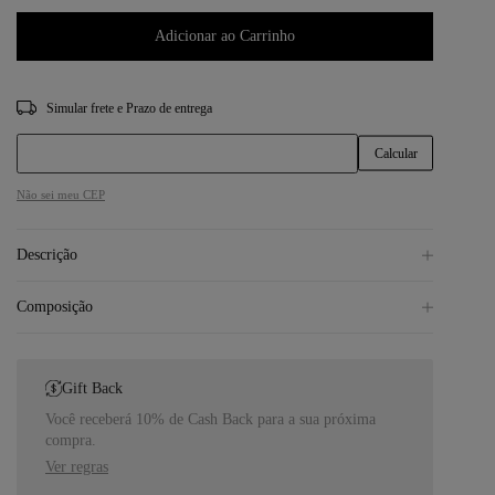
Adicionar ao Carrinho
CEP
Não sei meu CEP
Descrição
Composição
Gift Back
Você receberá 10% de Cash Back para a sua próxima
compra.
Ver regras