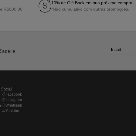
10% de Gift Back em sua próxima compra
de R$800,00
*Não cumulativo com outras promoções.
Zapälla.
social
Facebook
Instagram
Whatsapp
r
Youtube