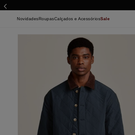
Novidades
Roupas
Calçados e Acessórios
Sale
Calçados
Essenciais
Calçados
Ca
Malhas e Casacos
Malhas e Casacos
Acessórios
Ca
Camisas
Camisas
Ver Tudo
Be
Calças
Polos
Be
Ver Tudo
Calças
Ca
Camisetas
Ma
Bermudas
Ca
Infantil
Po
Beachwear
Inf
Ver Tudo
Ve