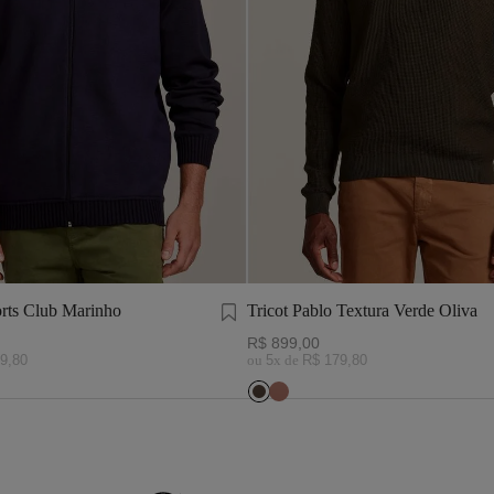
rts Club Marinho
Tricot Pablo Textura Verde Oliva
R$
899
,
00
9
,
80
ou
5
x de
R$
179
,
80