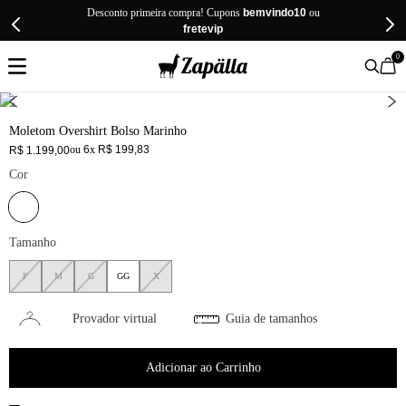
Desconto primeira compra! Cupons
bemvindo10
ou
fretevip
0
Moletom Overshirt Bolso Marinho
ou
6
x
R$
199
,
83
R$
1
.
199
,
00
Cor
Tamanho
P
M
G
GG
X
Provador virtual
Guia de tamanhos
Adicionar ao Carrinho