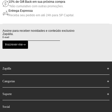
10% de Gift Back em sua próxima compra
*Não cumulativo com outras promoções.
Entrega Expressa
Receba seu pedido em até 24h para SP Capital.
Assine para receber novidades e conteúdo exclusivo
Zapälla.
Inscrever-me
zapälla
categorias
suporte
social