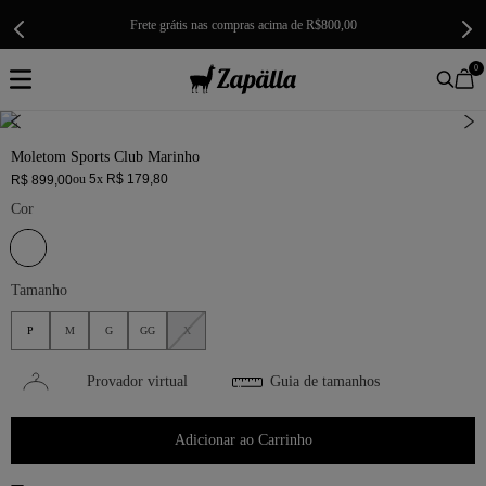
Frete grátis nas compras acima de R$800,00
0
Moletom Sports Club Marinho
ou
5
x
R$
179
,
80
R$
899
,
00
Cor
Tamanho
P
M
G
GG
X
Provador virtual
Guia de tamanhos
Adicionar ao Carrinho