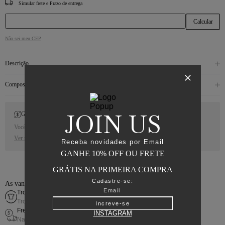
CEP
Não sei meu CEP
Descrição
Composição
JOIN US
Gift Back
Você receberá 10% de Cash Back para a sua próxima compra.
Ver regras
Receba novidades por Email
GANHE 10% OFF OU FRETE
GRÁTIS NA PRIMEIRA COMPRA
Cadastre-se:
As vantagens de comprar online
Troca fácil
Troca simples e rápida
Increve-se
Frete grátis
INSTAGRAM
Nas compras acima de R$800,00