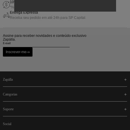
10% de Gift Back em sua próxima compra
*Não cumulativo com outras promoções.
Entrega Expressa
Receba seu pedido em até 24h para SP Capital.
Assine para receber novidades e conteúdo exclusivo
Zapälla.
Inscrever-me
zapälla
categorias
suporte
social