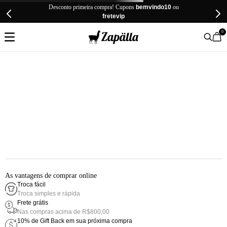
Desconto primeira compra! Cupons
bemvindo10
ou
fretevip
0
As vantagens de comprar online
Troca fácil
Troca simples e rápida
Frete grátis
Nas compras acima de R$800,00
10% de Gift Back em sua próxima compra