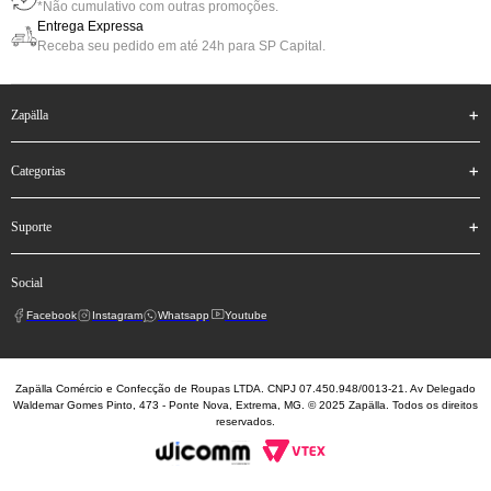
*Não cumulativo com outras promoções.
Entrega Expressa
Receba seu pedido em até 24h para SP Capital.
zapälla
categorias
suporte
social
Facebook
Instagram
Whatsapp
Youtube
Zapälla Comércio e Confecção de Roupas LTDA. CNPJ 07.450.948/0013-21. Av Delegado
Waldemar Gomes Pinto, 473 - Ponte Nova, Extrema, MG. © 2025 Zapälla. Todos os direitos
reservados.