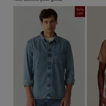
50
%
OFF