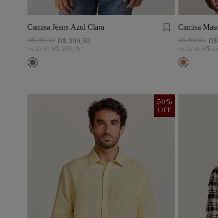
Camisa Jeans Azul Clara
Camisa Masc
Visco Linho
R$
799
,
00
R$
399
,
50
R$
499
,
00
R$
ou
2
x de
R$
199
,
75
ou
1
x de
R$
2
50
%
OFF