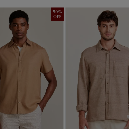
50
%
OFF