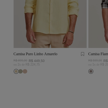
Camisa Puro Linho Amarelo
Camisa Flam
Preto/Branc
R$
899
,
00
R$
449
,
50
R$
599
,
00
R$
ou
2
x de
R$
224
,
75
ou
1
x de
R$
2