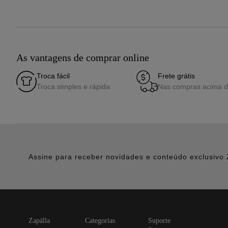
As vantagens de comprar online
Troca fácil
Frete grátis
Troca simples e rápida
Nas compras acima 
Assine para receber novidades e conteúdo exclusivo 
zapälla
categorias
suporte