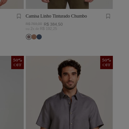
Camisa Linho Tinturado Chumbo
R$
769
,
00
R$
384
,
50
ou
2
x de
R$
192
,
25
50
%
50
%
OFF
OFF