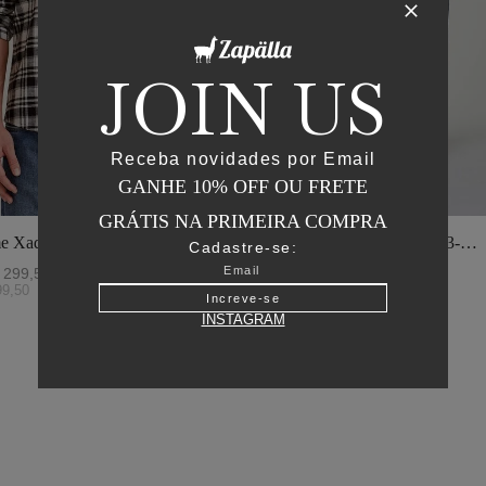
JOIN US
Receba novidades por Email
GANHE 10% OFF OU FRETE
GRÁTIS NA PRIMEIRA COMPRA
e Xadrez - I23-
Jaqueta Matelasse Capuz - I23-
Cadastre-se:
o
Verde Oliva
299
,
50
R$
2
.
895
,
00
R$
1
.
447
,
50
99
,
50
ou
6
x de
R$
241
,
25
Increve-se
INSTAGRAM