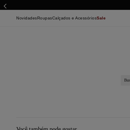
Novidades
Roupas
Calçados e Acessórios
Sale
Calçados
Essenciais
Calçados
Ca
Malhas e Casacos
Malhas e Casacos
Acessórios
Ca
Camisas
Camisas
Ver Tudo
Be
Calças
Polos
Be
Ver Tudo
Calças
Ca
Camisetas
Ma
Bermudas
Ca
Infantil
Po
Beachwear
Inf
Ver Tudo
Ve
Busc
Você também pode gostar