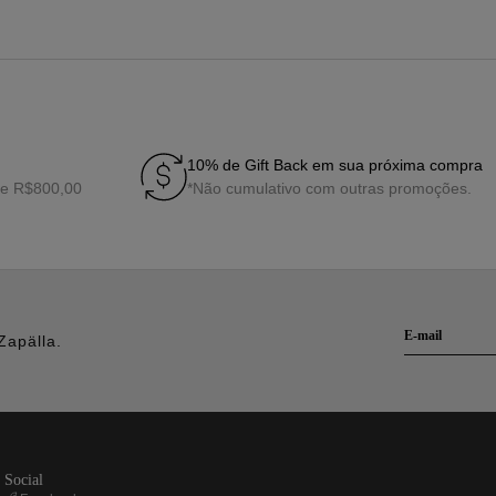
10% de Gift Back em sua próxima compra
de R$800,00
*Não cumulativo com outras promoções.
Zapälla.
social