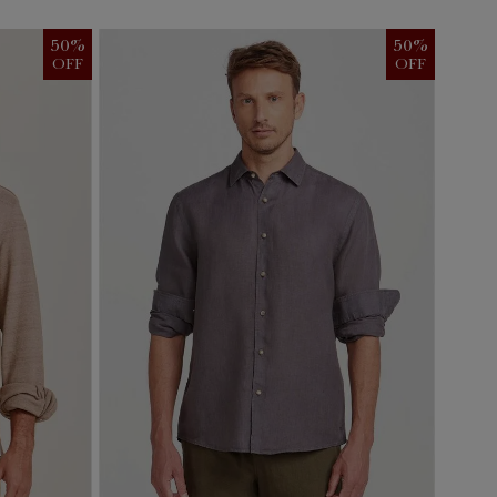
50
%
50
%
OFF
OFF