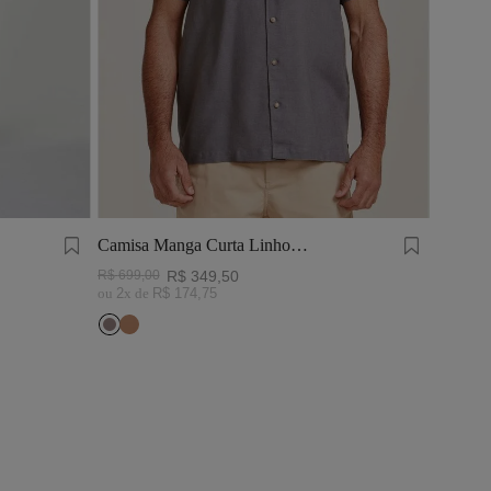
Camisa Manga Curta Linho
Tinturado Cinza Chumbo
R$
699
,
00
R$
349
,
50
ou
2
x de
R$
174
,
75