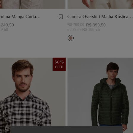
ulina Manga Curta
Camisa Overshirt Malha Rústica
Khaki
249
,
50
R$
799
,
00
R$
399
,
50
49
,
50
ou
2
x de
R$
199
,
75
50
%
OFF