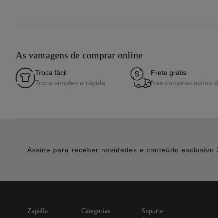
As vantagens de comprar online
Troca fácil
Frete grátis
Troca simples e rápida
Nas compras acima 
Assine para receber novidades e conteúdo exclusivo 
zapälla
categorias
suporte