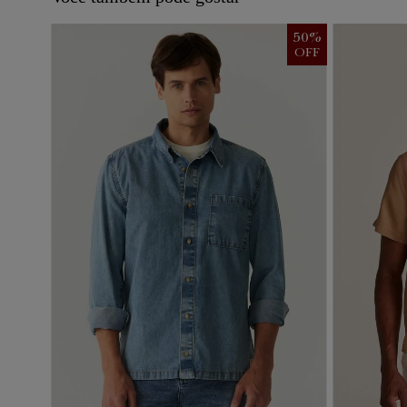
50
%
OFF