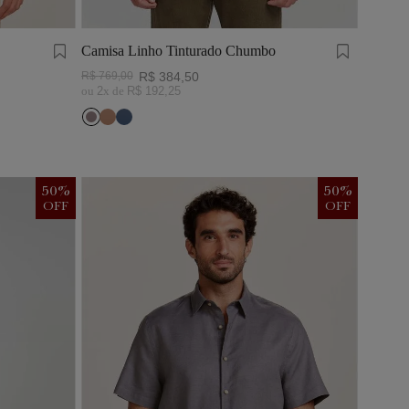
Camisa Linho Tinturado Chumbo
R$
769
,
00
R$
384
,
50
ou
2
x de
R$
192
,
25
50
%
50
%
OFF
OFF