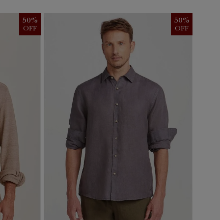
50
%
50
%
OFF
OFF