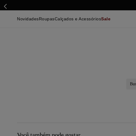
Novidades
Roupas
Calçados e Acessórios
Sale
Calçados
Essenciais
Calçados
Ca
Malhas e Casacos
Malhas e Casacos
Acessórios
Ca
Camisas
Camisas
Ver Tudo
Be
Calças
Polos
Be
Ver Tudo
Calças
Ca
Camisetas
Ma
Bermudas
Ca
Infantil
Po
Beachwear
Inf
Ver Tudo
Ve
Busc
Você também pode gostar