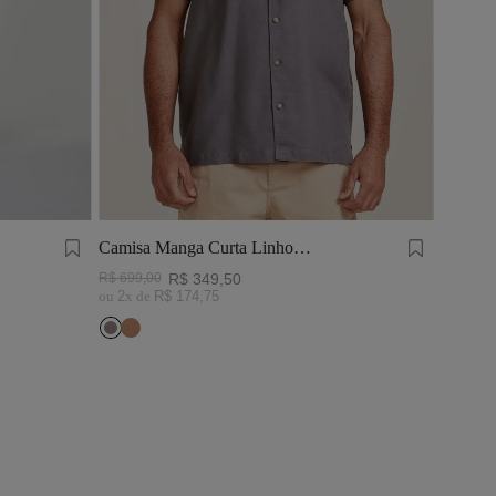
Camisa Manga Curta Linho
Tinturado Cinza Chumbo
R$
699
,
00
R$
349
,
50
ou
2
x de
R$
174
,
75