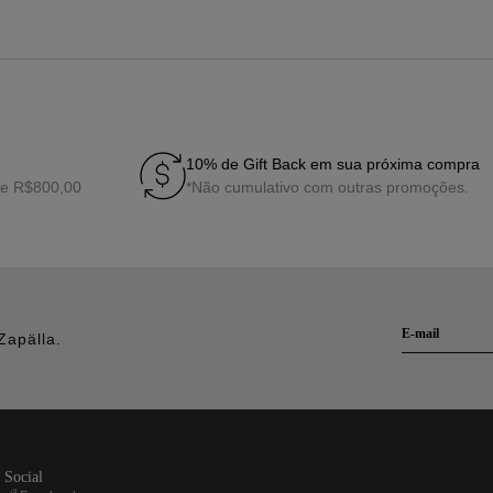
10% de Gift Back em sua próxima compra
de R$800,00
*Não cumulativo com outras promoções.
Zapälla.
social