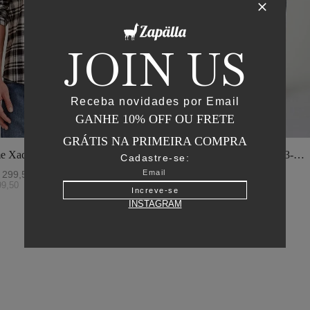
JOIN US
Receba novidades por Email
GANHE 10% OFF OU FRETE
GRÁTIS NA PRIMEIRA COMPRA
e Xadrez - I23-
Jaqueta Matelasse Capuz - I23-
Cadastre-se:
o
Verde Oliva
299
,
50
R$
2
.
895
,
00
R$
1
.
447
,
50
99
,
50
ou
6
x de
R$
241
,
25
Increve-se
INSTAGRAM