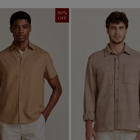
50
%
OFF