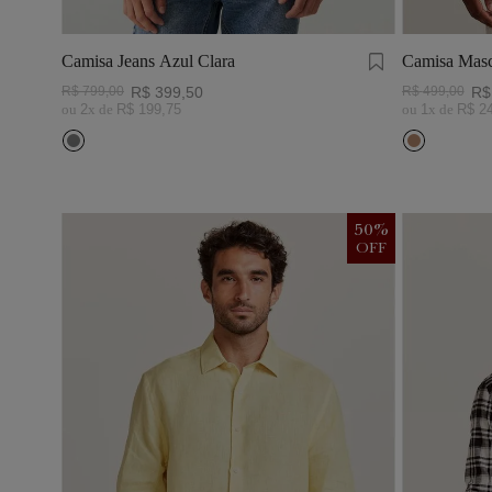
Camisa Jeans Azul Clara
Camisa Masc
Visco Linho
R$
799
,
00
R$
399
,
50
R$
499
,
00
R$
ou
2
x de
R$
199
,
75
ou
1
x de
R$
2
50
%
OFF