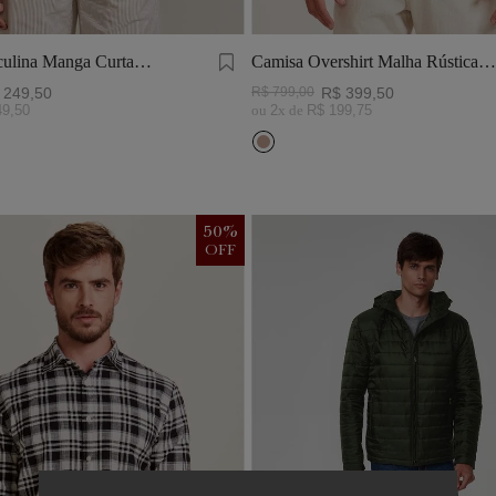
ulina Manga Curta
Camisa Overshirt Malha Rústica
Khaki
249
,
50
R$
799
,
00
R$
399
,
50
49
,
50
ou
2
x de
R$
199
,
75
50
%
OFF