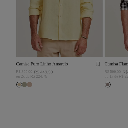
Camisa Puro Linho Amarelo
Camisa Flam
Preto/Branc
R$
899
,
00
R$
449
,
50
R$
599
,
00
R$
ou
2
x de
R$
224
,
75
ou
1
x de
R$
2