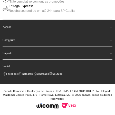
*Não cumulativo com outras promoções.
Entrega Expressa
Receba seu pedido em até 24h para SP Capital.
zapälla
categorias
suporte
social
Facebook
Instagram
Whatsapp
Youtube
Zapälla Comércio e Confecção de Roupas LTDA. CNPJ 07.450.948/0013-21. Av Delegado
Waldemar Gomes Pinto, 473 - Ponte Nova, Extrema, MG. © 2025 Zapälla. Todos os direitos
reservados.