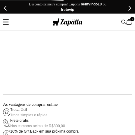
Desconto primeira compra! Cupons
bemvindo10
ou
fretevip
0
As vantagens de comprar online
Troca fácil
Troca simples e rápida
Frete grátis
Nas compras acima de R$800,00
10% de Gift Back em sua próxima compra